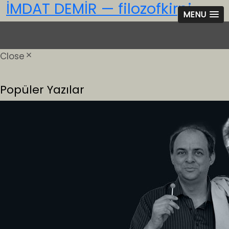
İMDAT DEMİR — filozofkirpi
MENU
Close
Popüler Yazılar