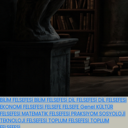
BİLİM FELSEFESİ
BİLİM FELSEFESİ
DİL FELSEFESİ
DİL FELSEFESİ
EKONOMİ FELSEFESİ
FELSEFE
FELSEFE
Genel
KÜLTÜR
FELSEFESİ
MATEMATİK FELSEFESİ
PRAKSİYOM
SOSYOLOJİ
TEKNOLOJİ FELSEFESİ
TOPLUM FELSEFESİ
TOPLUM
FELSEFESİ