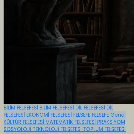
BİLİM FELSEFESİ
BİLİM FELSEFESİ
DİL FELSEFESİ
DİL
FELSEFESİ
EKONOMİ FELSEFESİ
FELSEFE
FELSEFE
Genel
KÜLTÜR FELSEFESİ
MATEMATİK FELSEFESİ
PRAKSİYOM
SOSYOLOJİ
TEKNOLOJİ FELSEFESİ
TOPLUM FELSEFESİ