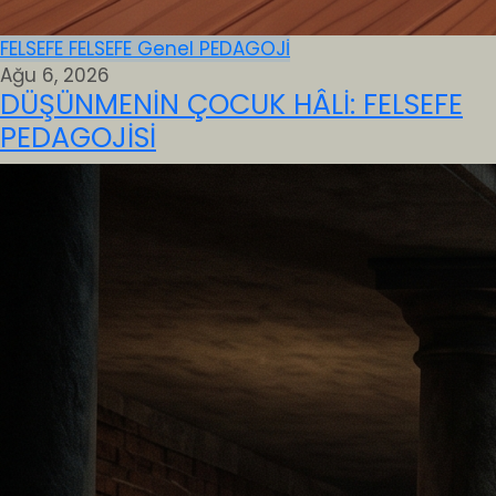
FELSEFE
FELSEFE
Genel
PEDAGOJİ
Ağu 6, 2026
DÜŞÜNMENİN ÇOCUK HÂLİ: FELSEFE
PEDAGOJİSİ