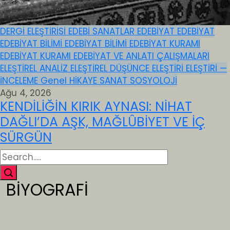
DERGİ ELEŞTİRİSİ
EDEBİ SANATLAR
EDEBİYAT
EDEBİYAT
EDEBİYAT BİLİMİ
EDEBİYAT BİLİMİ
EDEBİYAT KURAMI
EDEBİYAT KURAMI
EDEBİYAT VE ANLATI ÇALIŞMALARI
ELEŞTİREL ANALİZ
ELEŞTİREL DÜŞÜNCE
ELEŞTİRİ
ELEŞTİRİ —
İNCELEME
Genel
HİKAYE
SANAT
SOSYOLOJİ
Ağu 4, 2026
KENDİLİĞİN KIRIK AYNASI: NİHAT
DAĞLI’DA AŞK, MAĞLÛBİYET VE İÇ
SÜRGÜN
BİYOGRAFİ