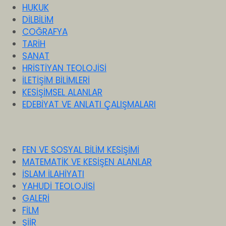
HUKUK
DİLBİLİM
COĞRAFYA
TARİH
SANAT
HRİSTİYAN TEOLOJİSİ
İLETİŞİM BİLİMLERİ
KESİŞİMSEL ALANLAR
EDEBİYAT VE ANLATI ÇALIŞMALARI
FEN VE SOSYAL BİLİM KESİŞİMİ
MATEMATİK VE KESİŞEN ALANLAR
İSLAM İLAHİYATI
YAHUDİ TEOLOJİSİ
GALERİ
FİLM
ŞİİR