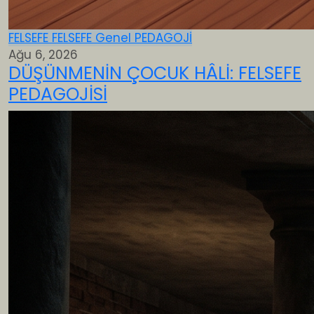
FELSEFE
FELSEFE
Genel
PEDAGOJİ
Ağu 6, 2026
DÜŞÜNMENİN ÇOCUK HÂLİ: FELSEFE
PEDAGOJİSİ