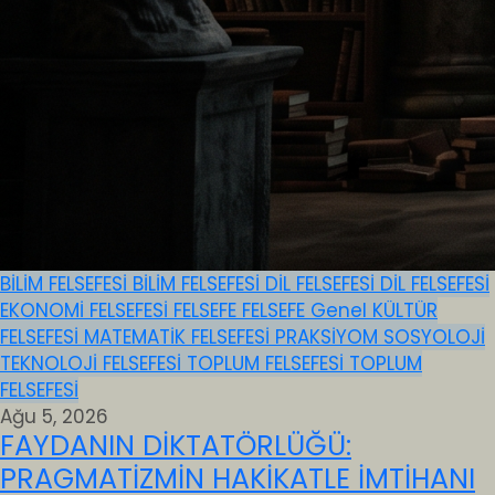
BİLİM FELSEFESİ
BİLİM FELSEFESİ
DİL FELSEFESİ
DİL FELSEFESİ
EKONOMİ FELSEFESİ
FELSEFE
FELSEFE
Genel
KÜLTÜR
FELSEFESİ
MATEMATİK FELSEFESİ
PRAKSİYOM
SOSYOLOJİ
TEKNOLOJİ FELSEFESİ
TOPLUM FELSEFESİ
TOPLUM
FELSEFESİ
Ağu 5, 2026
FAYDANIN DİKTATÖRLÜĞÜ:
PRAGMATİZMİN HAKİKATLE İMTİHANI