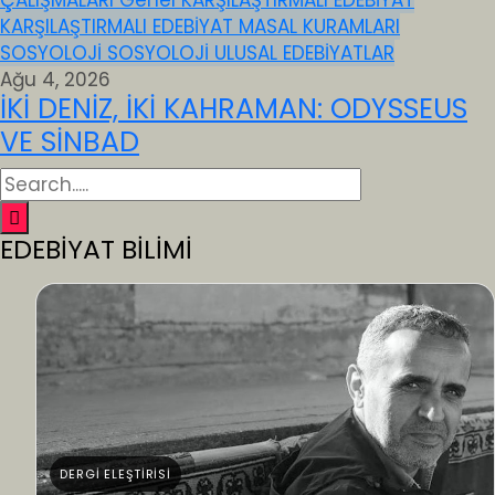
ÇALIŞMALARI
Genel
KARŞILAŞTIRMALI EDEBİYAT
KARŞILAŞTIRMALI EDEBİYAT
MASAL KURAMLARI
SOSYOLOJİ
SOSYOLOJİ
ULUSAL EDEBİYATLAR
Ağu 4, 2026
İKİ DENİZ, İKİ KAHRAMAN: ODYSSEUS
VE SİNBAD
EDEBİYAT BİLİMİ
DERGİ ELEŞTİRİSİ