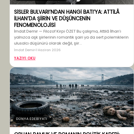
SİSLER BULVARI’NDAN HANGİ BATI’YA: ATTİLÂ
İLHAN’DA ŞİİRİN VE DÜŞÜNCENİN
FENOMENOLOJİSİ
İmdat Demir — Filozof Kirpi ÖZET Bu çalışma, Attilâ İlhan’ı
yalnızca aşk şiirlerinin romantik şairi ya da sert polemiklerin
ulusalcı düşünürü olarak değil, şiir…
İmdat Demir
1 Haziran 2026
YAZIYI OKU
DÜNYA EDEBİYATI