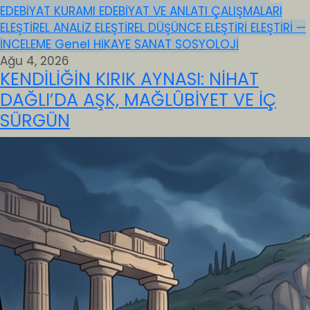
EDEBİYAT KURAMI
EDEBİYAT VE ANLATI ÇALIŞMALARI
ELEŞTİREL ANALİZ
ELEŞTİREL DÜŞÜNCE
ELEŞTİRİ
ELEŞTİRİ —
İNCELEME
Genel
HİKAYE
SANAT
SOSYOLOJİ
Ağu 4, 2026
KENDİLİĞİN KIRIK AYNASI: NİHAT
DAĞLI’DA AŞK, MAĞLÛBİYET VE İÇ
SÜRGÜN