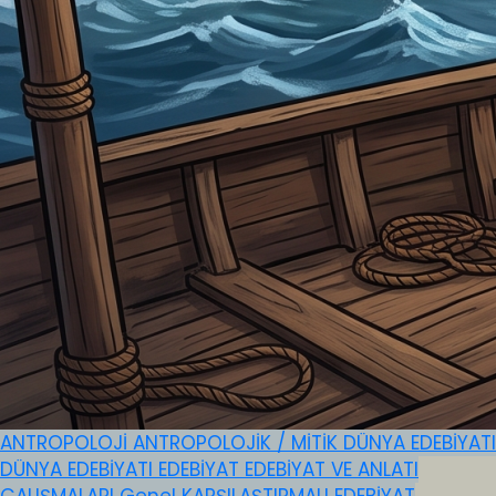
ANTROPOLOJİ
ANTROPOLOJİK / MİTİK
DÜNYA EDEBİYATI
DÜNYA EDEBİYATI
EDEBİYAT
EDEBİYAT VE ANLATI