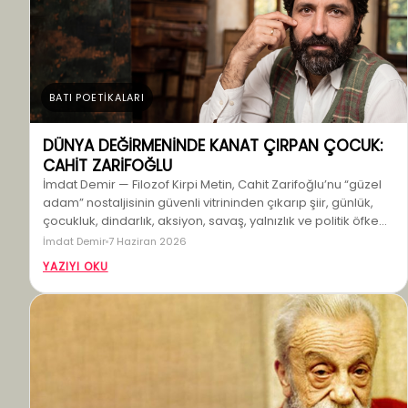
BATI POETİKALARI
DÜNYA DEĞİRMENİNDE KANAT ÇIRPAN ÇOCUK:
CAHİT ZARİFOĞLU
İmdat Demir — Filozof Kirpi Metin, Cahit Zarifoğlu’nu “güzel
adam” nostaljisinin güvenli vitrininden çıkarıp şiir, günlük,
çocukluk, dindarlık, aksiyon, savaş, yalnızlık ve politik öfke…
İmdat Demir
7 Haziran 2026
YAZIYI OKU