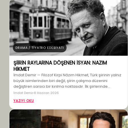
DRAMA / TİYATRO EDEBİYATI
ŞİİRİN RAYLARINA DÖŞENEN İSYAN: NAZIM
HİKMET
İmdat Demir — Filozof Kirpi Nâzım Hikmet, Türk şiirinin yalnız
büyük isimlerinden biri değil, şiirin çalışma düzenini
değiştiren sarsıcı bir kırılma noktasıdır. İlk şiirlerinde…
İmdat Demir
8 Haziran 2026
YAZIYI OKU