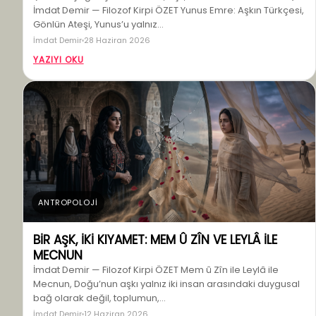
İmdat Demir — Filozof Kirpi ÖZET Yunus Emre: Aşkın Türkçesi,
Gönlün Ateşi, Yunus’u yalnız…
İmdat Demir
28 Haziran 2026
YAZIYI OKU
ANTROPOLOJİ
BİR AŞK, İKİ KIYAMET: MEM Û ZÎN VE LEYLÂ İLE
MECNUN
İmdat Demir — Filozof Kirpi ÖZET Mem û Zîn ile Leylâ ile
Mecnun, Doğu’nun aşkı yalnız iki insan arasındaki duygusal
bağ olarak değil, toplumun,…
İmdat Demir
12 Haziran 2026