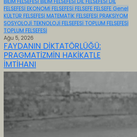
BİLİM FELSEFESİ
BİLİM FELSEFESİ
DİL FELSEFESİ
DİL
FELSEFESİ
EKONOMİ FELSEFESİ
FELSEFE
FELSEFE
Genel
KÜLTÜR FELSEFESİ
MATEMATİK FELSEFESİ
PRAKSİYOM
SOSYOLOJİ
TEKNOLOJİ FELSEFESİ
TOPLUM FELSEFESİ
TOPLUM FELSEFESİ
Ağu 5, 2026
FAYDANIN DİKTATÖRLÜĞÜ:
PRAGMATİZMİN HAKİKATLE
İMTİHANI