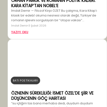
ORHAN PAMUK VE ROMANIN POLİTİK KADERİ:
KARA KİTAP’TAN NOBEL’E
İmdat Demir — Filozof Kirpi ÖZET Bu çalışma, Kara Kitap’ı
klasik bir edebî okuma nesnesi olarak değil, Türkiye’de
romanın işlevini sorgulayan bir “otopsi vakası”…
İmdat Demir
3 Şubat 2026
YAZIYI OKU
BATI POETİKALARI
ÖZNENİN SÜREKLİLİĞİ: İSMET ÖZEL’DE ŞİİR VE
DÜŞÜNCENİN GÖÇ HARİTASI
“su içtiğim tas bana merhaba dedi, duydum duydum