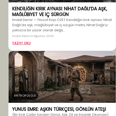
KENDİLİĞİN KIRIK AYNASI: NİHAT DAĞLI’DA AŞK,
MAĞLÛBİYET VE İÇ SÜRGÜN
İmdat Demir — Filozof Kirpi ÖZET Kendiliğin kırık aynası: Nihat
Dağlı’da aşk, mağlûbiyet ve iç sürgün metni, Nihat Dağlı’yı
yalnızca bir yazar olarak değil,…
İmdat Demir
4 Ağustos 2026
YAZIYI OKU
ANTROPOLOJİ
YUNUS EMRE: AŞKIN TÜRKÇESİ, GÖNLÜN ATEŞİ
(Bir Kırık Çağın İçinden Gönül, Aşk, Dil ve İnsanlık Okuması)