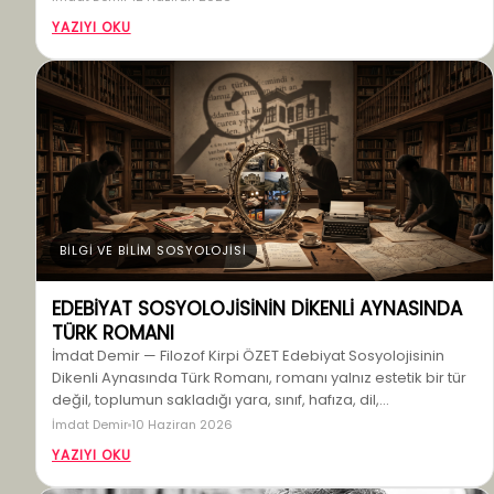
YAZIYI OKU
BİLGİ VE BİLİM SOSYOLOJİSİ
EDEBİYAT SOSYOLOJİSİNİN DİKENLİ AYNASINDA
TÜRK ROMANI
İmdat Demir — Filozof Kirpi ÖZET Edebiyat Sosyolojisinin
Dikenli Aynasında Türk Romanı, romanı yalnız estetik bir tür
değil, toplumun sakladığı yara, sınıf, hafıza, dil,…
İmdat Demir
10 Haziran 2026
YAZIYI OKU