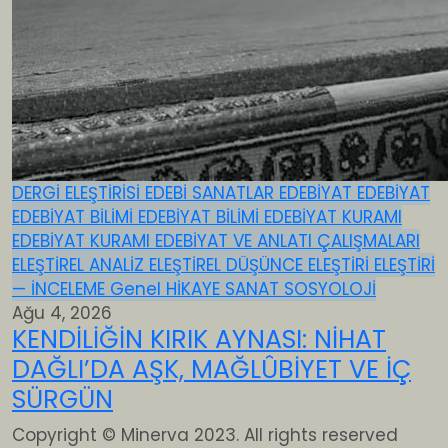
DERGİ ELEŞTİRİSİ
EDEBİ SANATLAR
EDEBİYAT
EDEBİYAT
EDEBİYAT BİLİMİ
EDEBİYAT BİLİMİ
EDEBİYAT KURAMI
EDEBİYAT KURAMI
EDEBİYAT VE ANLATI ÇALIŞMALARI
ELEŞTİREL ANALİZ
ELEŞTİREL DÜŞÜNCE
ELEŞTİRİ
ELEŞTİRİ
— İNCELEME
Genel
HİKAYE
SANAT
SOSYOLOJİ
Ağu 4, 2026
KENDİLİĞİN KIRIK AYNASI: NİHAT
DAĞLI’DA AŞK, MAĞLÛBİYET VE İÇ
SÜRGÜN
Copyright © Minerva 2023. All rights reserved