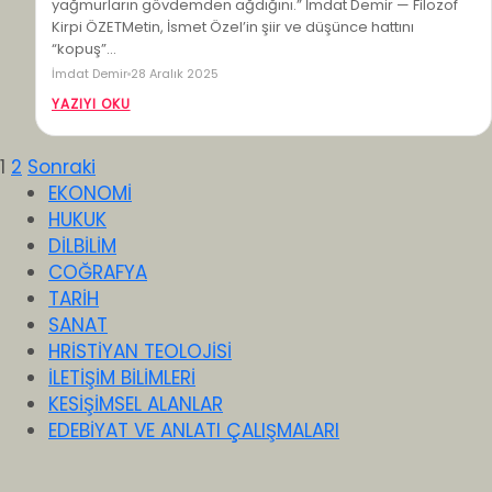
yağmurların gövdemden ağdığını.” İmdat Demir — Filozof
Kirpi ÖZETMetin, İsmet Özel’in şiir ve düşünce hattını
“kopuş”…
İmdat Demir
28 Aralık 2025
YAZIYI OKU
Yazı
1
2
Sonraki
EKONOMİ
sayfalandırması
HUKUK
DİLBİLİM
COĞRAFYA
TARİH
SANAT
HRİSTİYAN TEOLOJİSİ
İLETİŞİM BİLİMLERİ
KESİŞİMSEL ALANLAR
EDEBİYAT VE ANLATI ÇALIŞMALARI