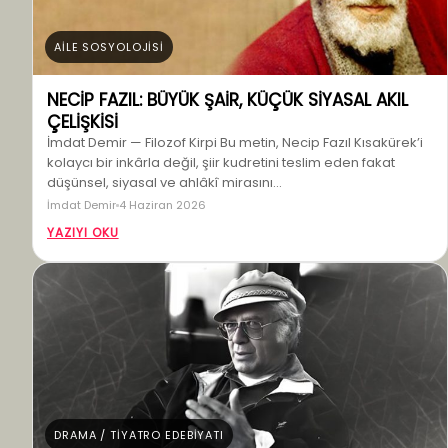
AİLE SOSYOLOJİSİ
NECİP FAZIL: BÜYÜK ŞAİR, KÜÇÜK SİYASAL AKIL
ÇELİŞKİSİ
İmdat Demir — Filozof Kirpi Bu metin, Necip Fazıl Kısakürek’i
kolaycı bir inkârla değil, şiir kudretini teslim eden fakat
düşünsel, siyasal ve ahlâkî mirasını…
İmdat Demir
4 Haziran 2026
YAZIYI OKU
DRAMA / TİYATRO EDEBİYATI