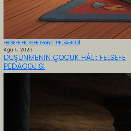
FELSEFE
FELSEFE
Genel
PEDAGOJİ
Ağu 6, 2026
DÜŞÜNMENİN ÇOCUK HÂLİ: FELSEFE
PEDAGOJİSİ