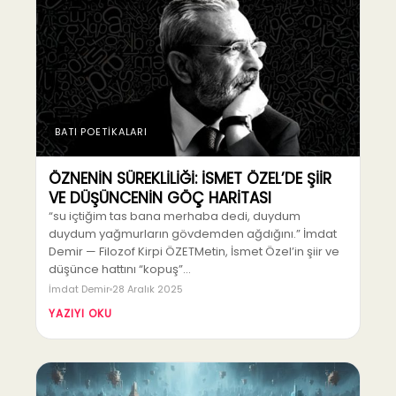
BATI POETİKALARI
ÖZNENİN SÜREKLİLİĞİ: İSMET ÖZEL’DE ŞİİR
VE DÜŞÜNCENİN GÖÇ HARİTASI
“su içtiğim tas bana merhaba dedi, duydum
duydum yağmurların gövdemden ağdığını.” İmdat
Demir — Filozof Kirpi ÖZETMetin, İsmet Özel’in şiir ve
düşünce hattını “kopuş”…
İmdat Demir
28 Aralık 2025
YAZIYI OKU