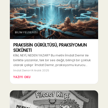
BİLİM FELSEFESİ
PRAKSİSİN GÜRÜLTÜSÜ, PRAKSİYOMUN
SÜKÛNETİ
KİM, NEYİ, NEDEN YAZAR? Bu metni İmdat Demir ile
birlikte yazanlar, tek bir ses değil, bilinçli bir çokluk
olarak çalışır: İmdat Demir, praksiyomu kurucu…
İmdat Demir
14 Aralık 2025
YAZIYI OKU