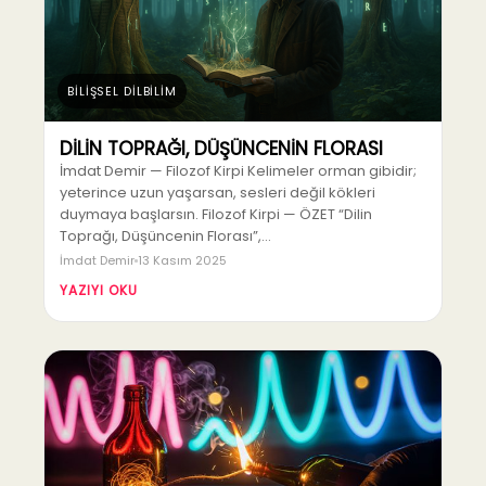
BİLİŞSEL DİLBİLİM
DİLİN TOPRAĞI, DÜŞÜNCENİN FLORASI
İmdat Demir — Filozof Kirpi Kelimeler orman gibidir;
yeterince uzun yaşarsan, sesleri değil kökleri
duymaya başlarsın. Filozof Kirpi — ÖZET “Dilin
Toprağı, Düşüncenin Florası”,…
İmdat Demir
13 Kasım 2025
YAZIYI OKU