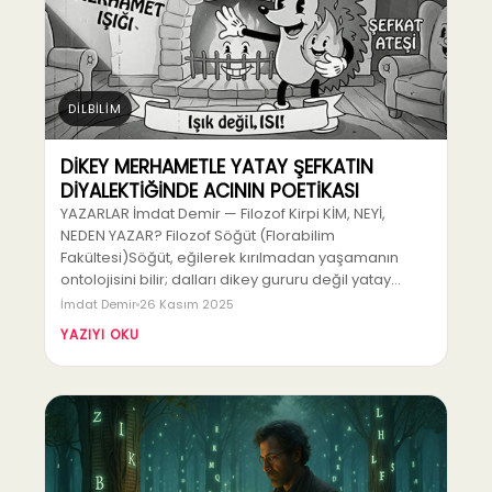
DİLBİLİM
DİKEY MERHAMETLE YATAY ŞEFKATIN
DİYALEKTİĞİNDE ACININ POETİKASI
YAZARLAR İmdat Demir — Filozof Kirpi KİM, NEYİ,
NEDEN YAZAR? Filozof Söğüt (Florabilim
Fakültesi)Söğüt, eğilerek kırılmadan yaşamanın
ontolojisini bilir; dalları dikey gururu değil yatay…
İmdat Demir
26 Kasım 2025
YAZIYI OKU