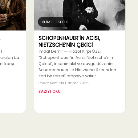
BİLİM FELSEFESİ
A
SCHOPENHAUER’İN ACISI,
NIETZSCHE’NİN ÇEKİCİ
ET
İmdat Demir — Filozof Kirpi ÖZET
kurulan bu
“Schopenhauer’in Acısı, Nietzsche’nin
nı karşı
Çekici”, insanın akıl ve duygu düzenini
Schopenhauer ile Nietzsche üzerinden
sert bir felsefî otopsiye yatırır.…
İmdat Demir
19 Haziran 2026
YAZIYI OKU