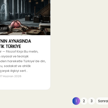
EFESİ
’NIN AYNASINDA
İK TÜRKİYE
 — Filozof Kirpi Bu metin,
 siyasal ve teolojik
den hareketle Türkiye’de din,
ku, sadakat ve ahlâk
arpık ilişkiyi sert…
17 Haziran 2026
1
2
3
Sonra