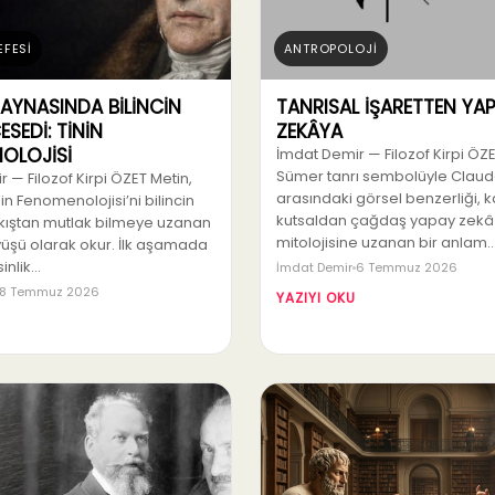
EFESİ
ANTROPOLOJİ
 AYNASINDA BİLİNCİN
TANRISAL İŞARETTEN YA
ESEDİ: TİNİN
ZEKÂYA
OLOJİSİ
İmdat Demir — Filozof Kirpi ÖZE
Sümer tanrı sembolüyle Claud
 — Filozof Kirpi ÖZET Metin,
arasındaki görsel benzerliği, 
in Fenomenolojisi’ni bilincin
kutsaldan çağdaş yapay zekâ
ıştan mutlak bilmeye uzanan
mitolojisine uzanan bir anlam
yüşü olarak okur. İlk aşamada
inlik…
İmdat Demir
6 Temmuz 2026
8 Temmuz 2026
YAZIYI OKU