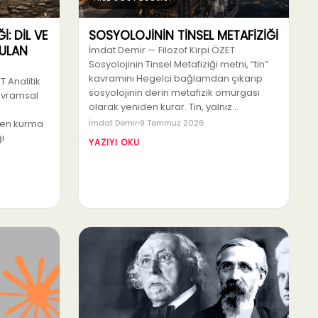
İ: DİL VE
SOSYOLOJİNİN TİNSEL METAFİZİĞİ
ULAN
İmdat Demir — Filozof Kirpi ÖZET
Sosyolojinin Tinsel Metafiziği metni, “tin”
kavramını Hegelci bağlamdan çıkarıp
T Analitik
sosyolojinin derin metafizik omurgası
avramsal
olarak yeniden kurar. Tin, yalnız…
den kurma
İmdat Demir
9 Temmuz 2026
i
YAZIYI OKU