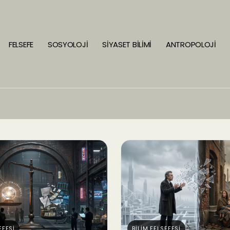
FELSEFE
SOSYOLOJİ
SİYASET BİLİMİ
ANTROPOLOJİ
EFESİ
BİLİM FELSEFESİ