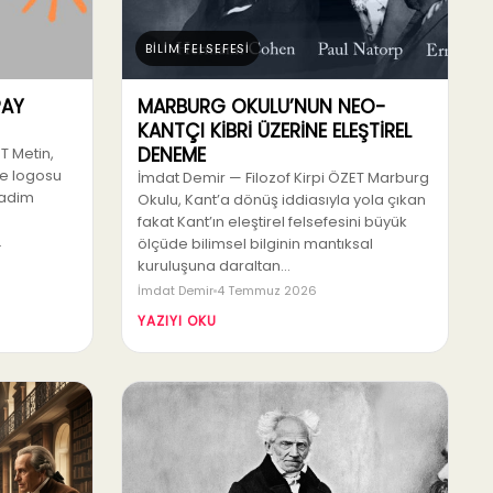
BİLİM FELSEFESİ
PAY
MARBURG OKULU’NUN NEO-
KANTÇI KİBRİ ÜZERİNE ELEŞTİREL
DENEME
T Metin,
e logosu
İmdat Demir — Filozof Kirpi ÖZET Marburg
kadim
Okulu, Kant’a dönüş iddiasıyla yola çıkan
fakat Kant’ın eleştirel felsefesini büyük
…
ölçüde bilimsel bilginin mantıksal
kuruluşuna daraltan…
İmdat Demir
4 Temmuz 2026
YAZIYI OKU