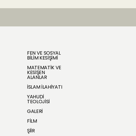
FEN VE SOSYAL
BİLİM KESİŞİMİ
MATEMATİK VE
KESİŞEN
ALANLAR
İSLAM İLAHİYATI
YAHUDİ
TEOLOJİSİ
GALERİ
FİLM
ŞİİR