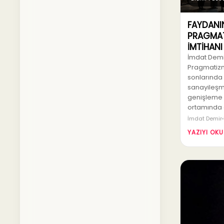
FAYDANI
PRAGMAT
İMTİHANI
İmdat Demir
Pragmatizm
sonlarında 
sanayileşme
genişleme v
ortamında
İmdat Demir
YAZIYI OKU