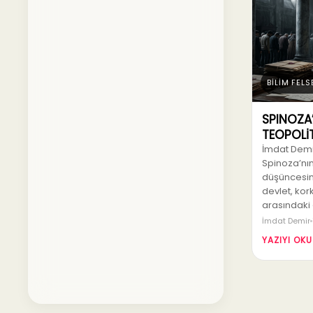
BİLİM FELS
SPINOZA
TEOPOLİT
İmdat Demir
Spinoza’nın
düşüncesin
devlet, kor
arasındaki ç
İmdat Demir
YAZIYI OKU