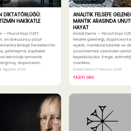
N DİKTATÖRLÜĞÜ:
ANALİTİK FELSEFE GELENEĞ
İZMİN HAKİKATLE
MANTIK ARASINDA UNUT
HAYAT
 — Filozof Kirpi ÖZET
İmdat Demir — Filozof Kirpi ÖZE
, on dokuzuncu yüzyıl
felsefe geleneği, düşünceyi k
Amerika Birleşik Devletleri’nin
açıklık, mantıksal tutarlılık ve dil
, şehirleşme, kapitalist
çözümlemesi üzerinden yeni
e teknolojik iyimserlik
teşebbüsüdür. Frege, aritmetiğ
 doğmuş; düşüncenin…
mantıkla…
5 Ağustos 2026
İmdat Demir
17 Temmuz 2026
YAZIYI OKU