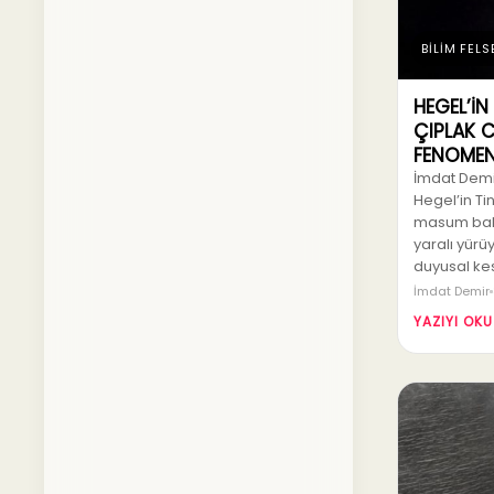
BİLİM FELS
HEGEL’İN
ÇIPLAK C
FENOMEN
İmdat Demir
Hegel’in Tin
masum bak
yaralı yürü
duyusal kes
İmdat Demir
YAZIYI OKU