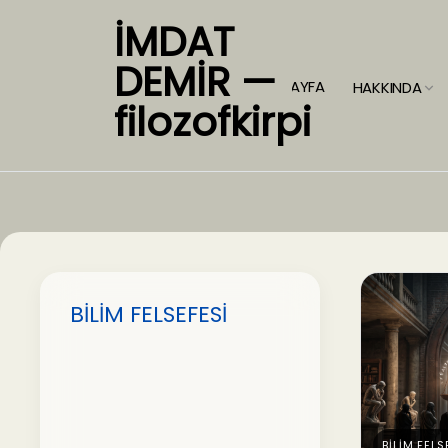
İMDAT
DEMİR —
ANASAYFA
HAKKINDA
filozofkirpi
BİLİM FELSEFESİ
BİLİM FELS