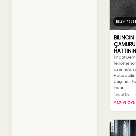
BİLİM FELS
BİLİNCİN
ÇAMURU:
HATTININ 
İmdat Demir
fenomenolo
üzerinden el
Heterobili
düşünür. Fe
insanı…
İmdat Demir
YAZIYI OKU