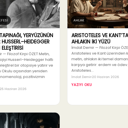
EFESİ
AHLAK
 TAPINAĞI, YERYÜZÜNÜN
ARISTOTELES VE KANT’T
 HUSSERL–HEIDEGGER
AHLAKIN İKİ YÜZÜ
ELEŞTİRİSİ
İmdat Demir — Filozof Kirpi ÖZ
Aristoteles ve Kant üzerinden 
 — Filozof Kirpi ÖZET Metin,
metin, ahlakın iki temel damarı
jiyi Husserl–Heidegger hattı
karşıya getirir: erdem ve ödev.
eştirel bir otopsiye yatırır ve
Aristoteles…
m Okulu açısından yeniden
nomenoloji, pozitivizmin
İmdat Demir
20 Haziran 2026
YAZIYI OKU
25 Haziran 2026