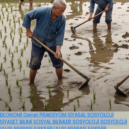
EKONOMİ
Genel
PRAKSİYOM
SİYASAL SOSYOLOJİ
SİYASET BİLİMİ
SOSYAL BİLİMLER
SOSYOLOJİ
SOSYOLOJİ
ULUSLARARASI İLİŞKİLER
ULUSLARARASI İLİŞKİLER