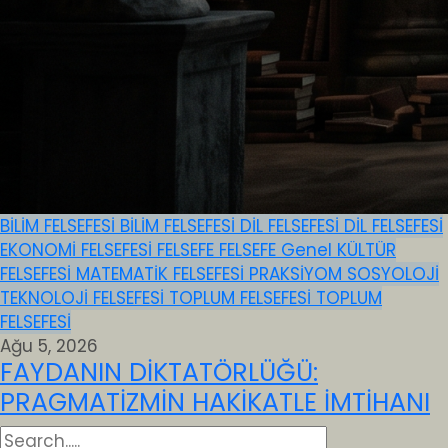
BİLİM FELSEFESİ
BİLİM FELSEFESİ
DİL FELSEFESİ
DİL FELSEFESİ
EKONOMİ FELSEFESİ
FELSEFE
FELSEFE
Genel
KÜLTÜR
FELSEFESİ
MATEMATİK FELSEFESİ
PRAKSİYOM
SOSYOLOJİ
TEKNOLOJİ FELSEFESİ
TOPLUM FELSEFESİ
TOPLUM
FELSEFESİ
Ağu 5, 2026
FAYDANIN DİKTATÖRLÜĞÜ:
PRAGMATİZMİN HAKİKATLE İMTİHANI