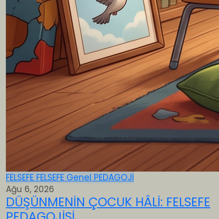
FELSEFE
FELSEFE
Genel
PEDAGOJİ
Ağu 6, 2026
DÜŞÜNMENİN ÇOCUK HÂLİ: FELSEFE
PEDAGOJİSİ