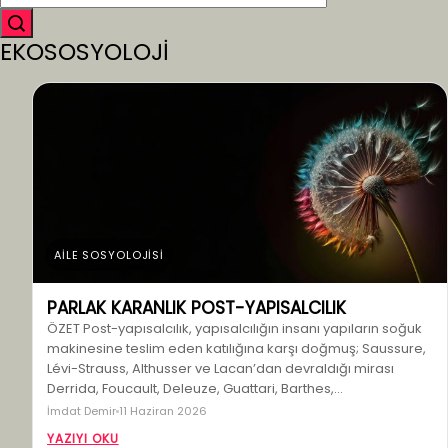
EKOSOSYOLOJİ
AİLE SOSYOLOJİSİ
PARLAK KARANLIK POST-YAPISALCILIK
ÖZET Post-yapısalcılık, yapısalcılığın insanı yapıların soğuk
makinesine teslim eden katılığına karşı doğmuş; Saussure,
Lévi-Strauss, Althusser ve Lacan’dan devraldığı mirası
Derrida, Foucault, Deleuze, Guattari, Barthes,…
İmdat Demir
11 Haziran 2026
YAZIYI OKU