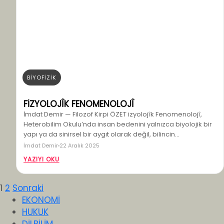
BİYOFİZİK
FİZYOLOJÎK FENOMENOLOJÎ
İmdat Demir — Filozof Kirpi ÖZET izyolojîk Fenomenolojî,
Heterobilim Okulu’nda insan bedenini yalnızca biyolojik bir
yapı ya da sinirsel bir aygıt olarak değil, bilincin…
İmdat Demir
22 Aralık 2025
YAZIYI OKU
Yazı
1
2
Sonraki
EKONOMİ
sayfalandırması
HUKUK