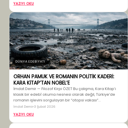
YAZIYI OKU
DÜNYA EDEBİYATI
ORHAN PAMUK VE ROMANIN POLİTİK KADERİ:
KARA KİTAP’TAN NOBEL’E
İmdat Demir — Filozof Kirpi ÖZET Bu çalışma, Kara Kitap’ı
klasik bir edebî okuma nesnesi olarak değil, Türkiye’de
romanın işlevini sorgulayan bir “otopsi vakası”…
İmdat Demir
3 Şubat 2026
YAZIYI OKU