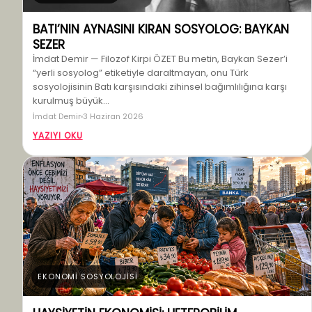
BATI’NIN AYNASINI KIRAN SOSYOLOG: BAYKAN
SEZER
İmdat Demir — Filozof Kirpi ÖZET Bu metin, Baykan Sezer’i
“yerli sosyolog” etiketiyle daraltmayan, onu Türk
sosyolojisinin Batı karşısındaki zihinsel bağımlılığına karşı
kurulmuş büyük…
İmdat Demir
3 Haziran 2026
YAZIYI OKU
EKONOMİ SOSYOLOJİSİ