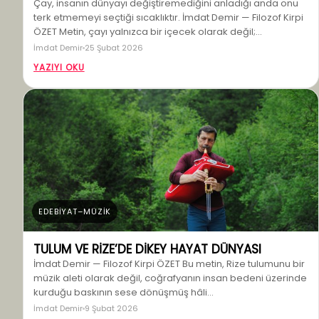
Çay, insanın dünyayı değiştiremediğini anladığı anda onu
terk etmemeyi seçtiği sıcaklıktır. İmdat Demir — Filozof Kirpi
ÖZET Metin, çayı yalnızca bir içecek olarak değil;…
İmdat Demir
25 Şubat 2026
YAZIYI OKU
EDEBİYAT–MÜZİK
TULUM VE RİZE’DE DİKEY HAYAT DÜNYASI
İmdat Demir — Filozof Kirpi ÖZET Bu metin, Rize tulumunu bir
müzik aleti olarak değil, coğrafyanın insan bedeni üzerinde
kurduğu baskının sese dönüşmüş hâli…
İmdat Demir
9 Şubat 2026