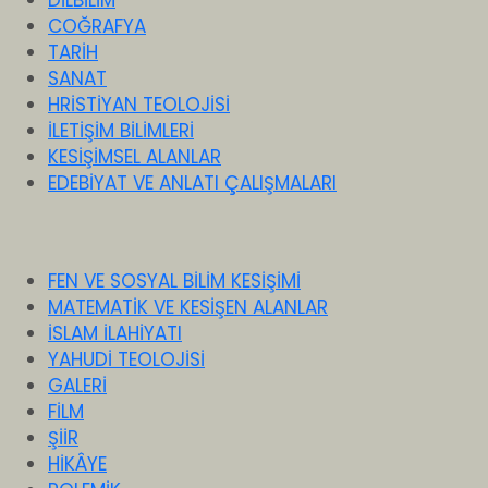
DİLBİLİM
COĞRAFYA
TARİH
SANAT
HRİSTİYAN TEOLOJİSİ
İLETİŞİM BİLİMLERİ
KESİŞİMSEL ALANLAR
EDEBİYAT VE ANLATI ÇALIŞMALARI
FEN VE SOSYAL BİLİM KESİŞİMİ
MATEMATİK VE KESİŞEN ALANLAR
İSLAM İLAHİYATI
YAHUDİ TEOLOJİSİ
GALERİ
FİLM
ŞİİR
HİKÂYE