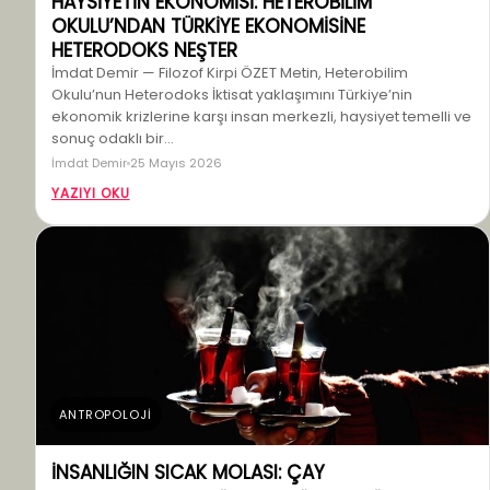
HAYSİYETİN EKONOMİSİ: HETEROBİLİM
OKULU’NDAN TÜRKİYE EKONOMİSİNE
HETERODOKS NEŞTER
İmdat Demir — Filozof Kirpi ÖZET Metin, Heterobilim
Okulu’nun Heterodoks İktisat yaklaşımını Türkiye’nin
ekonomik krizlerine karşı insan merkezli, haysiyet temelli ve
sonuç odaklı bir…
İmdat Demir
25 Mayıs 2026
YAZIYI OKU
ANTROPOLOJİ
İNSANLIĞIN SICAK MOLASI: ÇAY