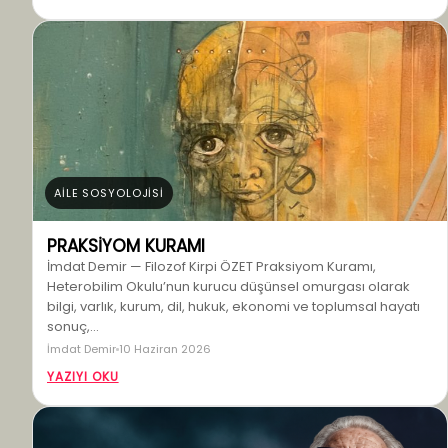
AİLE SOSYOLOJİSİ
PRAKSİYOM KURAMI
İmdat Demir — Filozof Kirpi ÖZET Praksiyom Kuramı,
Heterobilim Okulu’nun kurucu düşünsel omurgası olarak
bilgi, varlık, kurum, dil, hukuk, ekonomi ve toplumsal hayatı
sonuç,…
İmdat Demir
10 Haziran 2026
YAZIYI OKU