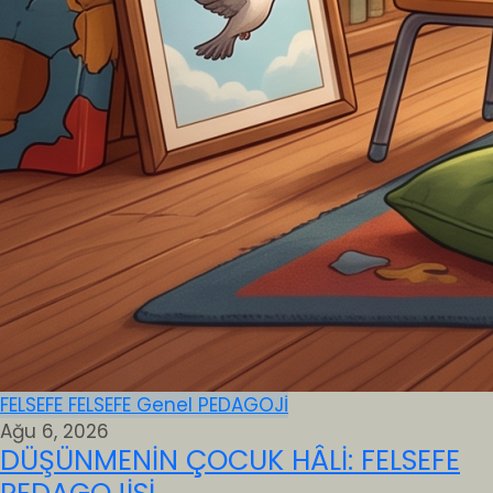
FELSEFE
FELSEFE
Genel
PEDAGOJİ
Ağu 6, 2026
DÜŞÜNMENİN ÇOCUK HÂLİ: FELSEFE