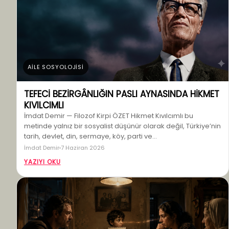
AİLE SOSYOLOJİSİ
TEFECİ BEZİRGÂNLIĞIN PASLI AYNASINDA HİKMET
KIVILCIMLI
İmdat Demir — Filozof Kirpi ÖZET Hikmet Kıvılcımlı bu
metinde yalnız bir sosyalist düşünür olarak değil, Türkiye’nin
tarih, devlet, din, sermaye, köy, parti ve…
İmdat Demir
7 Haziran 2026
YAZIYI OKU