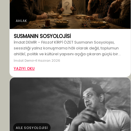
AHLAK
SUSMANIN SOSYOLOJİSİ
İmdat DEMİR – Filozof KİRPİ ÖZET Susmanın Sosyolojisi,
sessizliği yalnız konuşmama hâli olarak değil, toplumun
ahlâkî, politik ve kültürel yapısını açığa çıkaran güçlü bir…
İmdat Demir
4 Haziran 2026
YAZIYI OKU
AİLE SOSYOLOJİSİ