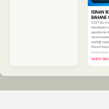
ISINAN İK
BAHANE 
ÖZET Bu me
fakülteleri 
epistemik i
okunmalıdır
sertliği aç
Filozof Kirp
İmdat Demir
YAZIYI OKU