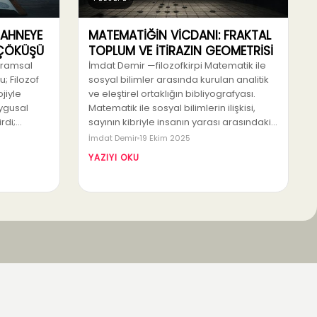
SAHNEYE
MATEMATİĞİN VİCDANI: FRAKTAL
N ÇÖKÜŞÜ
TOPLUM VE İTİRAZIN GEOMETRİSİ
vramsal
İmdat Demir —filozofkirpi Matematik ile
; Filozof
sosyal bilimler arasında kurulan analitik
jiyle
ve eleştirel ortaklığın bibliyografyası.
uygusal
Matematik ile sosyal bilimlerin ilişkisi,
irdi;…
sayının kibriyle insanın yarası arasındaki…
İmdat Demir
19 Ekim 2025
YAZIYI OKU