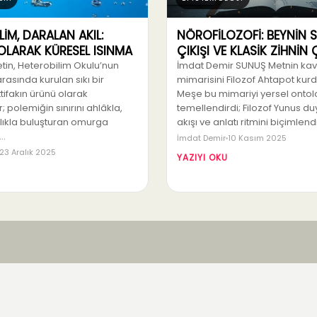
LİM, DARALAN AKIL:
NÖROFİLOZOFİ: BEYNİN 
OLARAK KÜRESEL ISINMA
ÇIKIŞI VE KLASİK ZİHNİ
tin, Heterobilim Okulu’nun
İmdat Demir SUNUŞ Metnin ka
arasında kurulan sıkı bir
mimarisini Filozof Ahtapot kurdu
ttifakın ürünü olarak
Meşe bu mimariyi yersel ontolo
; polemiğin sınırını ahlâkla,
temellendirdi; Filozof Yunus d
ıklıkla buluşturan omurga
akışı ve anlatı ritmini biçimlend
i…
İmdat Demir
10 Kasım 2025
23 Aralık 2025
YAZIYI OKU