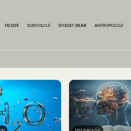
FELSEFE
SOSYOLOJİ
SİYASET BİLİMİ
ANTROPOLOJİ
ERİ
EPİSTEMOLOJİ