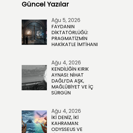
Güncel Yazılar
Ağu 5, 2026
FAYDANIN
DİKTATÖRLÜĞÜ:
PRAGMATİZMİN
HAKİKATLE İMTİHANI
Ağu 4, 2026
KENDİLİĞİN KIRIK
AYNASI: NİHAT
DAĞLI’DA AŞK,
MAĞLÛBİYET VE İÇ
SÜRGÜN
Ağu 4, 2026
İKİ DENİZ, İKİ
KAHRAMAN:
ODYSSEUS VE