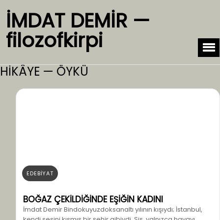
İMDAT DEMİR —
filozofkirpi
HİKÂYE — ÖYKÜ
EDEBİYAT
BOĞAZ ÇEKİLDİĞİNDE EŞİĞİN KADINI
İmdat Demir Bindokuyuzdoksanaltı yılının kışıydı; İstanbul,
kendi sesini kısmış bir şehir gibiydi. Sis, yalnızca havayı