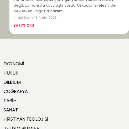
değil, zamanı da koyulaştırıyordu. Üsküdar İskelesi’nde
beklerken Boğaz’a baktım;…
İmdat Demir
16 Aralık 2025
YAZIYI OKU
EKONOMİ
HUKUK
DİLBİLİM
COĞRAFYA
TARİH
SANAT
HRİSTİYAN TEOLOJİSİ
İLETİŞİM BİLİMLERİ