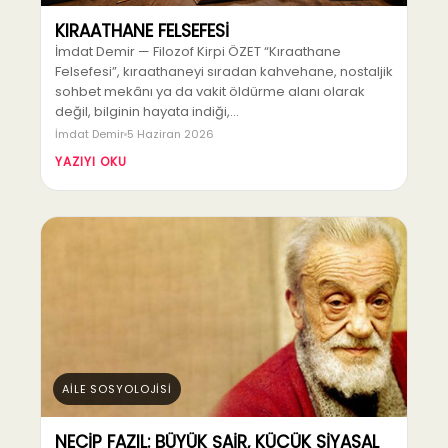
KIRAATHANE FELSEFESİ
İmdat Demir — Filozof Kirpi ÖZET “Kıraathane
Felsefesi”, kıraathaneyi sıradan kahvehane, nostaljik
sohbet mekânı ya da vakit öldürme alanı olarak
değil, bilginin hayata indiği,…
İmdat Demir
5 Haziran 2026
YAZIYI OKU
AİLE SOSYOLOJİSİ
NECİP FAZIL: BÜYÜK ŞAİR, KÜÇÜK SİYASAL