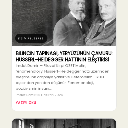
BİLİM FELSEFESİ
BİLİNCİN TAPINAĞI, YERYÜZÜNÜN ÇAMURU:
HUSSERL–HEIDEGGER HATTININ ELEŞTİRİSİ
İmdat Demir — Filozof Kirpi ÖZET Metin,
fenomenolojiyi Husserl–Heidegger hattı üzerinden
eleştirel bir otopsiye yatırır ve Heterobilim Okulu
açısından yeniden düşünür. Fenomenoloji,
pozitivizmin insanı…
İmdat Demir
25 Haziran 2026
YAZIYI OKU