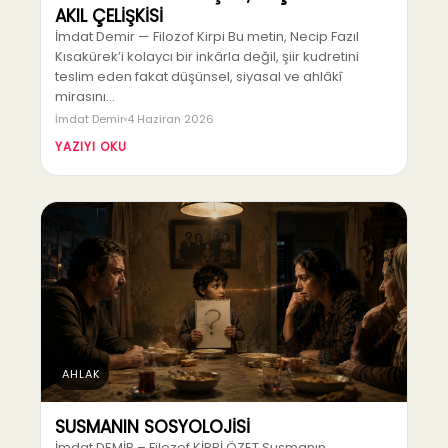
AKIL ÇELİŞKİSİ
İmdat Demir — Filozof Kirpi Bu metin, Necip Fazıl
Kısakürek’i kolaycı bir inkârla değil, şiir kudretini
teslim eden fakat düşünsel, siyasal ve ahlâkî
mirasını…
İmdat Demir
4 Haziran 2026
YAZIYI OKU
AHLAK
SUSMANIN SOSYOLOJİSİ
İmdat DEMİR – Filozof KİRPİ ÖZET Susmanın