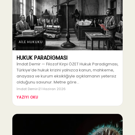
AİLE HUKUKU
HUKUK PARADİGMASI
İmdat Demir — Filozof Kirpi ÖZET Hukuk Paradigması,
Türkiye’de hukuk krizini yalnızca kanun, mahkeme,
anayasa ve kurum eksikliğiyle açıklamanın yetersiz
olduğunu savunur. Metne göre…
İmdat Demir
21 Haziran 2026
YAZIYI OKU