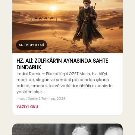
ANTROPOLOJİ
HZ. ALİ: ZÜLFİKÂR’IN AYNASINDA SAHTE
DİNDARLIK
İmdat Demir — Filozof Kirpi ÖZET Metin, Hz. Ali’yi
menkıbe, slogan ve sembol pazarından çıkarıp
adalet, emanet, takvâ ve iktidar ahlâkı ekseninde
yeniden okur.…
İmdat Demir
2 Temmuz 2026
YAZIYI OKU