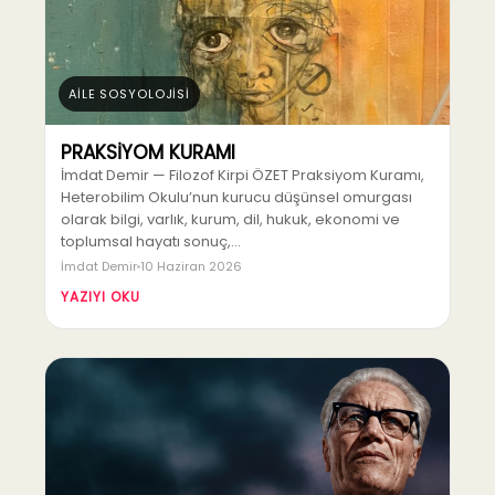
AİLE SOSYOLOJİSİ
PRAKSİYOM KURAMI
İmdat Demir — Filozof Kirpi ÖZET Praksiyom Kuramı,
Heterobilim Okulu’nun kurucu düşünsel omurgası
olarak bilgi, varlık, kurum, dil, hukuk, ekonomi ve
toplumsal hayatı sonuç,…
İmdat Demir
10 Haziran 2026
YAZIYI OKU