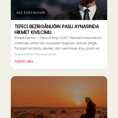
AİLE SOSYOLOJİSİ
TEFECİ BEZİRGÂNLIĞIN PASLI AYNASINDA
HİKMET KIVILCIMLI
İmdat Demir — Filozof Kirpi ÖZET Hikmet Kıvılcımlı bu
metinde yalnız bir sosyalist düşünür olarak değil,
Türkiye’nin tarih, devlet, din, sermaye, köy, parti ve…
İmdat Demir
7 Haziran 2026
YAZIYI OKU