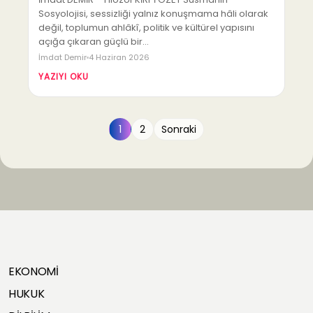
Sosyolojisi, sessizliği yalnız konuşmama hâli olarak
değil, toplumun ahlâkî, politik ve kültürel yapısını
açığa çıkaran güçlü bir…
İmdat Demir
4 Haziran 2026
YAZIYI OKU
1
2
Sonraki
EKONOMİ
HUKUK