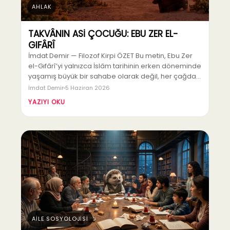
AHLAK
TAKVÂNIN ASİ ÇOCUĞU: EBU ZER EL-
GIFÂRÎ
İmdat Demir — Filozof Kirpi ÖZET Bu metin, Ebu Zer
el-Gıfârî’yi yalnızca İslâm tarihinin erken döneminde
yaşamış büyük bir sahabe olarak değil, her çağda…
İmdat Demir
5 Haziran 2026
YAZIYI OKU
AİLE SOSYOLOJİSİ