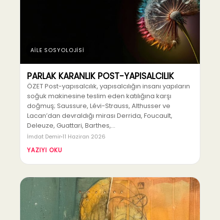
AİLE SOSYOLOJİSİ
PARLAK KARANLIK POST-YAPISALCILIK
ÖZET Post-yapısalcılık, yapısalcılığın insanı yapıların
soğuk makinesine teslim eden katılığına karşı
doğmuş; Saussure, Lévi-Strauss, Althusser ve
Lacan’dan devraldığı mirası Derrida, Foucault,
Deleuze, Guattari, Barthes,…
İmdat Demir
11 Haziran 2026
YAZIYI OKU