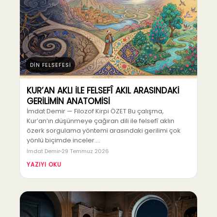
DİN FELSEFESİ
KUR’AN AKLI İLE FELSEFÎ AKIL ARASINDAKİ
GERİLİMİN ANATOMİSİ
İmdat Demir — Filozof Kirpi ÖZET Bu çalışma,
Kur’an’ın düşünmeye çağıran dili ile felsefî aklın
özerk sorgulama yöntemi arasındaki gerilimi çok
yönlü biçimde inceler.…
İmdat Demir
29 Temmuz 2026
YAZIYI OKU