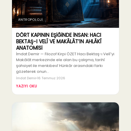
ANTROPOLOJİ
DÖRT KAPININ EŞİĞİNDE İNSAN: HACI
BEKTAŞ-I VELÎ VE MAKÂLÂT’IN AHLÂKÎ
ANATOMİSİ
İmdat Demir — Filozof Kirpi ÖZET Hacı Bektaş-ı Velî’yi
Makâlât merkezinde ele alan bu çalışma, tarihî
şahsiyet ile menkıbevî Hünkâr arasındaki farkı
gözeterek onun…
İmdat Demir
16 Temmuz 2026
YAZIYI OKU