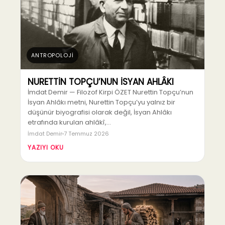
ANTROPOLOJİ
NURETTİN TOPÇU’NUN İSYAN AHLÂKI
İmdat Demir — Filozof Kirpi ÖZET Nurettin Topçu’nun
İsyan Ahlâkı metni, Nurettin Topçu’yu yalnız bir
düşünür biyografisi olarak değil, İsyan Ahlâkı
etrafında kurulan ahlâkî,…
İmdat Demir
7 Temmuz 2026
YAZIYI OKU