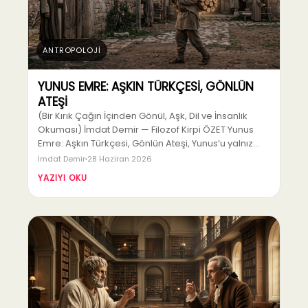
ANTROPOLOJİ
YUNUS EMRE: AŞKIN TÜRKÇESİ, GÖNLÜN
ATEŞİ
(Bir Kırık Çağın İçinden Gönül, Aşk, Dil ve İnsanlık
Okuması) İmdat Demir — Filozof Kirpi ÖZET Yunus
Emre: Aşkın Türkçesi, Gönlün Ateşi, Yunus’u yalnız…
İmdat Demir
28 Haziran 2026
YAZIYI OKU