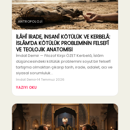
ANTROPOLOJİ
İLÂHÎ İRADE, İNSANÎ KÖTÜLÜK VE KERBELÂ:
İSLÂM’DA KÖTÜLÜK PROBLEMİNİN FELSEFÎ
VE TEOLOJİK ANATOMİSİ
İmdat Demir — Filozof Kirpi ÖZET Kerbelâ, İslâm
düşüncesindeki kötülük problemini soyut bir felsefî
tartışma olmaktan çıkarıp tarih, irade, adalet, acı ve
siyasal sorumluluk…
İmdat Demir
14 Temmuz 2026
YAZIYI OKU