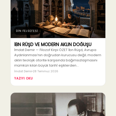
DİN FELSEFESİ
İBN RÜŞD VE MODERN AKLIN DOĞUŞU
İmdat Demir — Filozof Kirpi ÖZET İbn Rüşd, Avrupa
Aydınlanması’nın doğrudan kurucusu değil; modern
aklın teolojik otorite karşısında bağımsızlaşmasını
mümkün kılan büyük tarihî eşiklerden…
İmdat Demir
28 Temmuz 2026
YAZIYI OKU