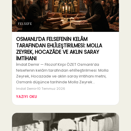
FELSEFE
OSMANLI’DA FELSEFENİN KELÂM
TARAFINDAN EHLÎLEŞTİRİLMESİ: MOLLA
ZEYREK, HOCAZÂDE VE AKLIN SARAY
İMTİHANI
İmdat Demir — Filozof Kirpi ÖZET Osmanlı’da
felsefenin kelâm tarafından ehlîleştirilmesi: Molla
Zeyrek, Hocazade ve aklın saray imtihanı metni,
Osmanlı düşünce tarihinde Molla Zeyrek…
İmdat Demir
10 Temmuz 2026
YAZIYI OKU