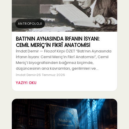
ANTROPOLOJİ
BATI’NIN AYNASINDA İRFANIN İSYANI:
CEMİL MERİÇ’İN FİKRÎ ANATOMİSİ
İmdat Demir — Filozof Kirpi ÖZET “Batı’nın Aynasında
İrfanın İsyanı: Cemil Meriç’in Fikrî Anatomisi”, Cemil
Meriç’i biyografisinden bağımsız biçimde,
düşüncesinin ana kavramları, gerilimleri ve…
İmdat Demir
26 Temmuz 2026
YAZIYI OKU