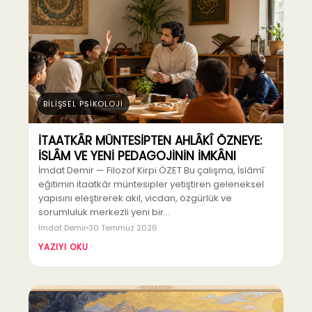
BİLİŞSEL PSİKOLOJİ
İTAATKÂR MÜNTESİPTEN AHLÂKÎ ÖZNEYE:
İSLÂM VE YENİ PEDAGOJİNİN İMKÂNI
İmdat Demir — Filozof Kirpi ÖZET Bu çalışma, İslâmî
eğitimin itaatkâr müntesipler yetiştiren geleneksel
yapısını eleştirerek akıl, vicdan, özgürlük ve
sorumluluk merkezli yeni bir…
İmdat Demir
30 Temmuz 2026
YAZIYI OKU