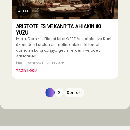
AHLAK
ARISTOTELES VE KANT’TA AHLAKIN İKİ
YÜZÜ
İmdat Demir — Filozof Kirpi ÖZET Aristoteles ve Kant
üzerinden kurulan bu metin, ahlakın iki temel
damarını karşı karşıya getirir: erdem ve ödev.
Aristoteles…
İmdat Demir
20 Haziran 2026
YAZIYI OKU
1
2
Sonraki