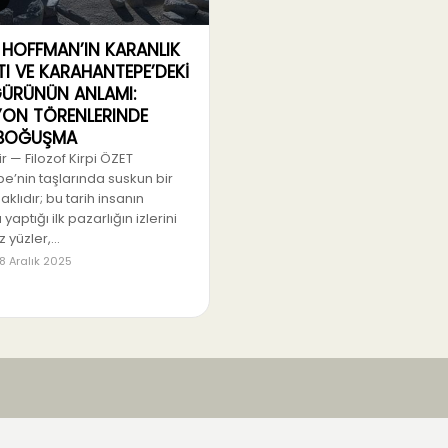
HOFFMAN’IN KARANLIK
TI VE KARAHANTEPE’DEKİ
GÜRÜNÜN ANLAMI:
SYON TÖRENLERINDE
 BOĞUŞMA
 — Filozof Kirpi ÖZET
e’nin taşlarında suskun bir
saklıdır; bu tarih insanın
 yaptığı ilk pazarlığın izlerini
ız yüzler,…
8 Aralık 2025