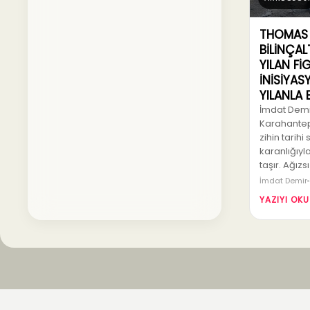
THOMAS 
BİLİNÇAL
YILAN Fİ
İNİSİYA
YILANLA
İmdat Demir
Karahantep
zihin tarihi 
karanlığıyla
taşır. Ağızs
İmdat Demir
YAZIYI OKU