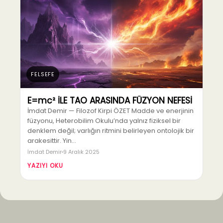
FELSEFE
E=mc² İLE TAO ARASINDA FÜZYON NEFESİ
İmdat Demir — Filozof Kirpi ÖZET Madde ve enerjinin
füzyonu, Heterobilim Okulu’nda yalnız fiziksel bir
denklem değil; varlığın ritmini belirleyen ontolojik bir
arakesittir. Yin…
İmdat Demir
9 Aralık 2025
YAZIYI OKU