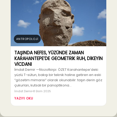
ANTROPOLOJİ
TAŞINDA NEFES, YÜZÜNDE ZAMAN
KARAHANTEPE’DE GEOMETRİK RUH, DİKEYİN
VİCDANI
İmdat Demir —filozofkirpi ÖZET Karahantepe’deki
yüzlü T-sütun, bakışı bir teknik haline getiren en eski
“gözetim mimarisi” olarak okunabilir: taşın derin göz
çukurları, kutsalı bir panoptikona…
İmdat Demir
8 Ekim 2025
YAZIYI OKU