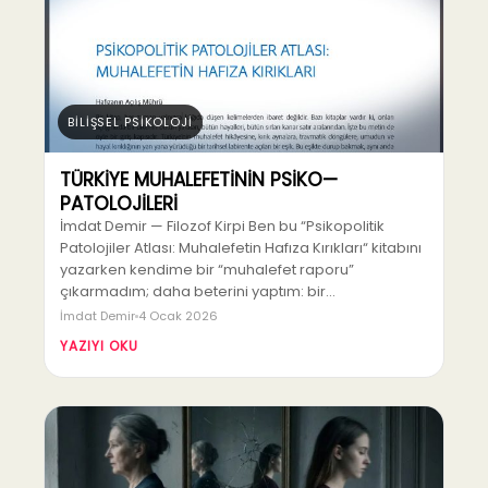
BİLİŞSEL PSİKOLOJİ
TÜRKİYE MUHALEFETİNİN PSİKO—
PATOLOJİLERİ
İmdat Demir — Filozof Kirpi Ben bu “Psikopolitik
Patolojiler Atlası: Muhalefetin Hafıza Kırıkları“ kitabını
yazarken kendime bir “muhalefet raporu”
çıkarmadım; daha beterini yaptım: bir…
İmdat Demir
4 Ocak 2026
YAZIYI OKU