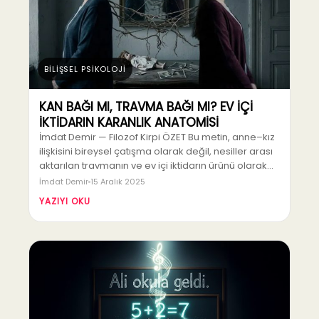
BİLİŞSEL PSİKOLOJİ
KAN BAĞI MI, TRAVMA BAĞI MI? EV İÇİ
İKTİDARIN KARANLIK ANATOMİSİ
İmdat Demir — Filozof Kirpi ÖZET Bu metin, anne–kız
ilişkisini bireysel çatışma olarak değil, nesiller arası
aktarılan travmanın ve ev içi iktidarın ürünü olarak…
İmdat Demir
15 Aralık 2025
YAZIYI OKU