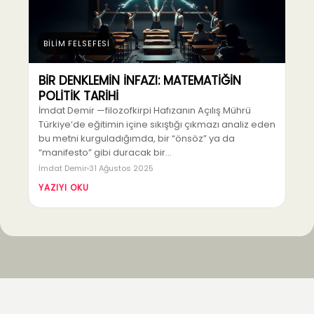
BİLİM FELSEFESİ
BİR DENKLEMİN İNFAZI: MATEMATİĞİN
POLİTİK TARİHİ
İmdat Demir —filozofkirpi Hafızanın Açılış Mührü
Türkiye’de eğitimin içine sıkıştığı çıkmazı analiz eden
bu metni kurguladığımda, bir “önsöz” ya da
“manifesto” gibi duracak bir…
İmdat Demir
31 Ağustos 2025
YAZIYI OKU