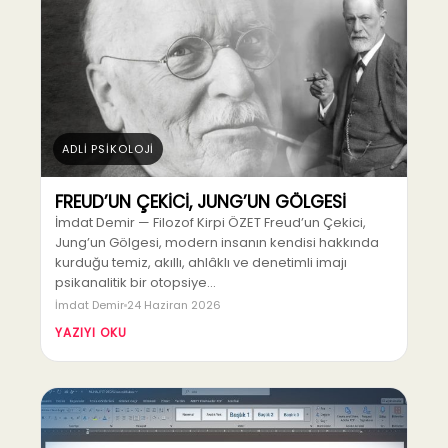
ADLİ PSİKOLOJİ
FREUD’UN ÇEKİCİ, JUNG’UN GÖLGESİ
İmdat Demir — Filozof Kirpi ÖZET Freud’un Çekici,
Jung’un Gölgesi, modern insanın kendisi hakkında
kurduğu temiz, akıllı, ahlâklı ve denetimli imajı
psikanalitik bir otopsiye…
İmdat Demir
24 Haziran 2026
YAZIYI OKU