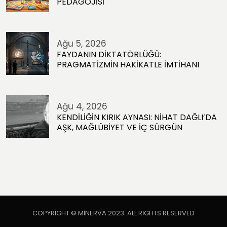
PEDAGOJİSİ
Ağu 5, 2026
FAYDANIN DİKTATÖRLÜĞÜ:
PRAGMATİZMİN HAKİKATLE İMTİHANI
Ağu 4, 2026
KENDİLİĞİN KIRIK AYNASI: NİHAT DAĞLI’DA
AŞK, MAĞLÛBİYET VE İÇ SÜRGÜN
COPYRIGHT © MINERVA 2023. ALL RIGHTS RESERVED