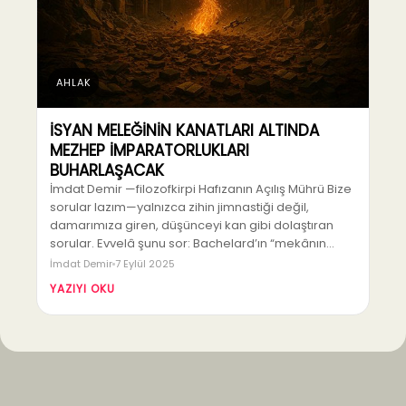
AHLAK
İSYAN MELEĞİNİN KANATLARI ALTINDA
MEZHEP İMPARATORLUKLARI
BUHARLAŞACAK
İmdat Demir —filozofkirpi Hafızanın Açılış Mührü Bize
sorular lazım—yalnızca zihin jimnastiği değil,
damarımıza giren, düşünceyi kan gibi dolaştıran
sorular. Evvelâ şunu sor: Bachelard’ın “mekânın…
İmdat Demir
7 Eylül 2025
YAZIYI OKU