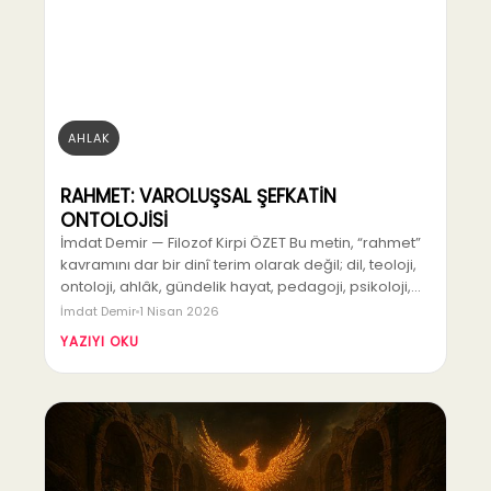
AHLAK
RAHMET: VAROLUŞSAL ŞEFKATİN
ONTOLOJİSİ
İmdat Demir — Filozof Kirpi ÖZET Bu metin, “rahmet”
kavramını dar bir dinî terim olarak değil; dil, teoloji,
ontoloji, ahlâk, gündelik hayat, pedagoji, psikoloji,…
İmdat Demir
1 Nisan 2026
YAZIYI OKU