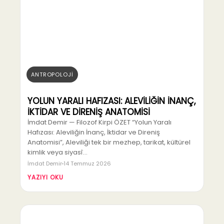
ANTROPOLOJİ
YOLUN YARALI HAFIZASI: ALEVİLİĞİN İNANÇ,
İKTİDAR VE DİRENİŞ ANATOMİSİ
İmdat Demir — Filozof Kirpi ÖZET “Yolun Yaralı
Hafızası: Aleviliğin İnanç, İktidar ve Direniş
Anatomisi”, Aleviliği tek bir mezhep, tarikat, kültürel
kimlik veya siyasî…
İmdat Demir
14 Temmuz 2026
YAZIYI OKU