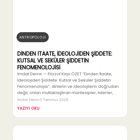
ANTROPOLOJİ
DİNDEN İTAATE, İDEOLOJİDEN ŞİDDETE:
KUTSAL VE SEKÜLER ŞİDDETİN
FENOMENOLOJİSİ
İmdat Demir — Filozof Kirpi ÖZET “Dinden İtaate,
İdeolojiden Şiddete: Kutsal ve Seküler Şiddetin
Fenomenolojisi”, dinlerin ve ideolojilerin doğrudan
değil, onları mutlaklaştıran müntesipler, liderler,…
İmdat Demir
11 Temmuz 2026
YAZIYI OKU