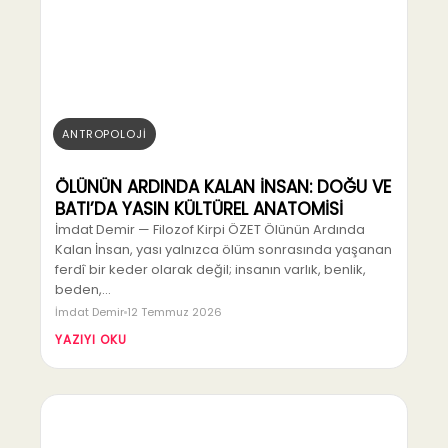
ANTROPOLOJİ
ÖLÜNÜN ARDINDA KALAN İNSAN: DOĞU VE
BATI’DA YASIN KÜLTÜREL ANATOMİSİ
İmdat Demir — Filozof Kirpi ÖZET Ölünün Ardında
Kalan İnsan, yası yalnızca ölüm sonrasında yaşanan
ferdî bir keder olarak değil; insanın varlık, benlik,
beden,…
İmdat Demir
12 Temmuz 2026
YAZIYI OKU