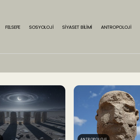
FELSEFE
SOSYOLOJİ
SİYASET BİLİMİ
ANTROPOLOJİ
İ
ANTROPOLOJİ