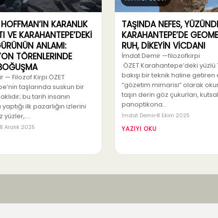
HOFFMAN’IN KARANLIK
TAŞINDA NEFES, YÜZÜN
TI VE KARAHANTEPE’DEKİ
KARAHANTEPE’DE GEOME
GÜRÜNÜN ANLAMI:
RUH, DİKEYİN VİCDANI
SYON TÖRENLERINDE
İmdat Demir —filozofkirpi
ÖZET Karahantepe’deki yüzlü 
 BOĞUŞMA
bakışı bir teknik haline getiren
 — Filozof Kirpi ÖZET
“gözetim mimarisi” olarak okun
e’nin taşlarında suskun bir
taşın derin göz çukurları, kutsal
saklıdır; bu tarih insanın
panoptikona…
 yaptığı ilk pazarlığın izlerini
ız yüzler,…
İmdat Demir
8 Ekim 2025
8 Aralık 2025
YAZIYI OKU