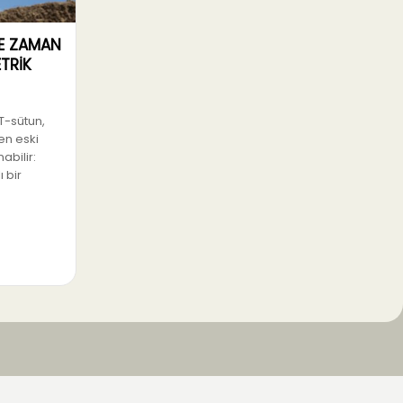
DE ZAMAN
TRİK
T-sütun,
 en eski
abilir:
ı bir