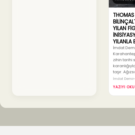
THOMAS 
BİLİNÇAL
YILAN Fİ
İNİSİYA
YILANLA
İmdat Demir
Karahantep
zihin tarihi 
karanlığıyla
taşır. Ağızs
İmdat Demir
YAZIYI OKU