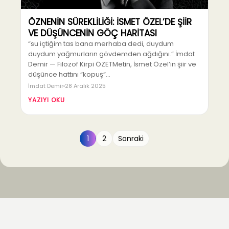
ÖZNENİN SÜREKLİLİĞİ: İSMET ÖZEL’DE ŞİİR
VE DÜŞÜNCENİN GÖÇ HARİTASI
“su içtiğim tas bana merhaba dedi, duydum
duydum yağmurların gövdemden ağdığını.” İmdat
Demir — Filozof Kirpi ÖZETMetin, İsmet Özel’in şiir ve
düşünce hattını “kopuş”…
İmdat Demir
28 Aralık 2025
YAZIYI OKU
1
2
Sonraki