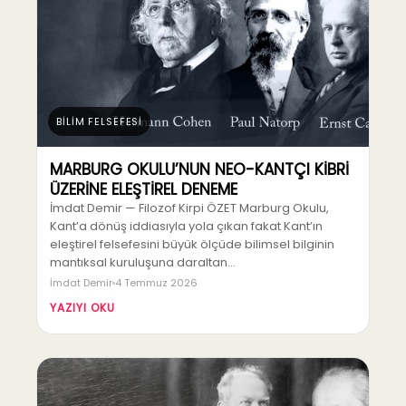
BİLİM FELSEFESİ
MARBURG OKULU’NUN NEO-KANTÇI KİBRİ
ÜZERİNE ELEŞTİREL DENEME
İmdat Demir — Filozof Kirpi ÖZET Marburg Okulu,
Kant’a dönüş iddiasıyla yola çıkan fakat Kant’ın
eleştirel felsefesini büyük ölçüde bilimsel bilginin
mantıksal kuruluşuna daraltan…
İmdat Demir
4 Temmuz 2026
YAZIYI OKU