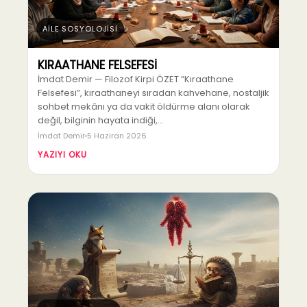
AİLE SOSYOLOJİSİ
KIRAATHANE FELSEFESİ
İmdat Demir — Filozof Kirpi ÖZET “Kıraathane
Felsefesi”, kıraathaneyi sıradan kahvehane, nostaljik
sohbet mekânı ya da vakit öldürme alanı olarak
değil, bilginin hayata indiği,…
İmdat Demir
5 Haziran 2026
YAZIYI OKU