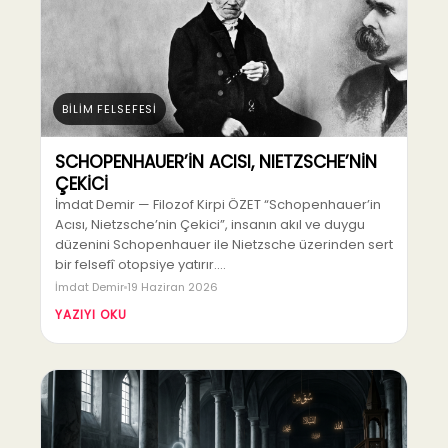
BİLİM FELSEFESİ
SCHOPENHAUER’İN ACISI, NIETZSCHE’NİN
ÇEKİCİ
İmdat Demir — Filozof Kirpi ÖZET “Schopenhauer’in
Acısı, Nietzsche’nin Çekici”, insanın akıl ve duygu
düzenini Schopenhauer ile Nietzsche üzerinden sert
bir felsefî otopsiye yatırır.…
İmdat Demir
19 Haziran 2026
YAZIYI OKU