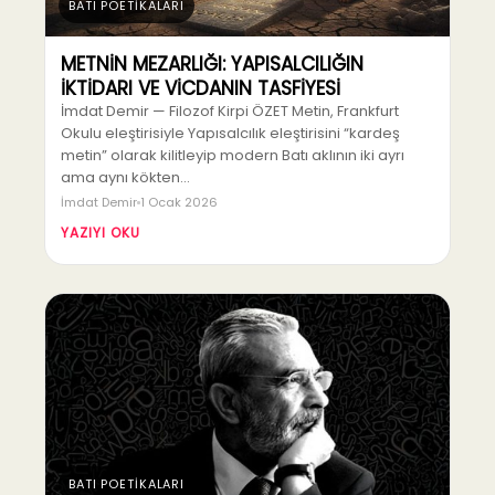
BATI POETİKALARI
METNİN MEZARLIĞI: YAPISALCILIĞIN
İKTİDARI VE VİCDANIN TASFİYESİ
İmdat Demir — Filozof Kirpi ÖZET Metin, Frankfurt
Okulu eleştirisiyle Yapısalcılık eleştirisini “kardeş
metin” olarak kilitleyip modern Batı aklının iki ayrı
ama aynı kökten…
İmdat Demir
1 Ocak 2026
YAZIYI OKU
BATI POETİKALARI