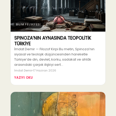
BİLİM FELSEFESİ
SPINOZA’NIN AYNASINDA TEOPOLİTİK
TÜRKİYE
İmdat Demir — Filozof Kirpi Bu metin, Spinoza’nın
siyasal ve teolojik düşüncesinden hareketle
Türkiye’de din, devlet, korku, sadakat ve ahlâk
arasındaki çarpık ilişkiyi sert…
İmdat Demir
17 Haziran 2026
YAZIYI OKU