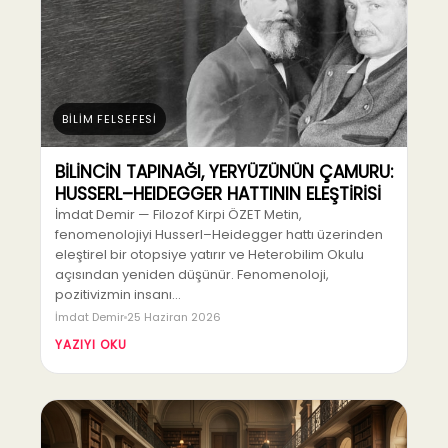
BİLİM FELSEFESİ
BİLİNCİN TAPINAĞI, YERYÜZÜNÜN ÇAMURU:
HUSSERL–HEIDEGGER HATTININ ELEŞTİRİSİ
İmdat Demir — Filozof Kirpi ÖZET Metin,
fenomenolojiyi Husserl–Heidegger hattı üzerinden
eleştirel bir otopsiye yatırır ve Heterobilim Okulu
açısından yeniden düşünür. Fenomenoloji,
pozitivizmin insanı…
İmdat Demir
25 Haziran 2026
YAZIYI OKU