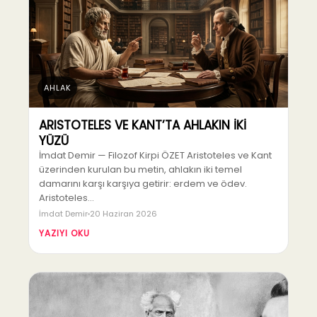
AHLAK
ARISTOTELES VE KANT’TA AHLAKIN İKİ
YÜZÜ
İmdat Demir — Filozof Kirpi ÖZET Aristoteles ve Kant
üzerinden kurulan bu metin, ahlakın iki temel
damarını karşı karşıya getirir: erdem ve ödev.
Aristoteles…
İmdat Demir
20 Haziran 2026
YAZIYI OKU