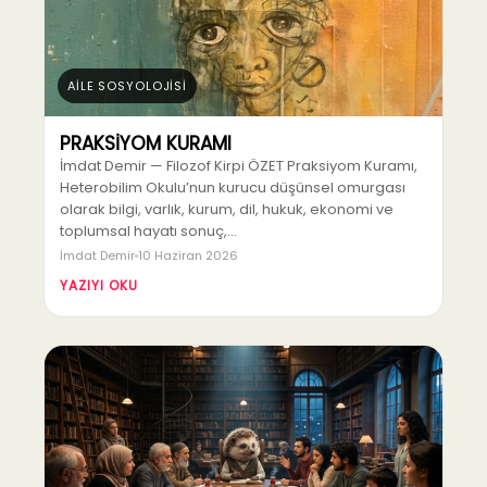
AİLE SOSYOLOJİSİ
PRAKSİYOM KURAMI
İmdat Demir — Filozof Kirpi ÖZET Praksiyom Kuramı,
Heterobilim Okulu’nun kurucu düşünsel omurgası
olarak bilgi, varlık, kurum, dil, hukuk, ekonomi ve
toplumsal hayatı sonuç,…
İmdat Demir
10 Haziran 2026
YAZIYI OKU