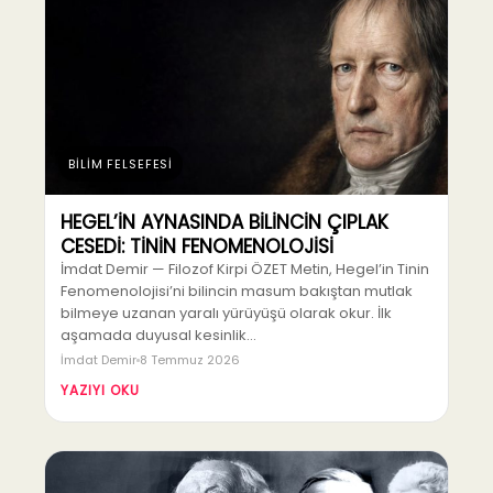
BİLİM FELSEFESİ
HEGEL’İN AYNASINDA BİLİNCİN ÇIPLAK
CESEDİ: TİNİN FENOMENOLOJİSİ
İmdat Demir — Filozof Kirpi ÖZET Metin, Hegel’in Tinin
Fenomenolojisi’ni bilincin masum bakıştan mutlak
bilmeye uzanan yaralı yürüyüşü olarak okur. İlk
aşamada duyusal kesinlik…
İmdat Demir
8 Temmuz 2026
YAZIYI OKU