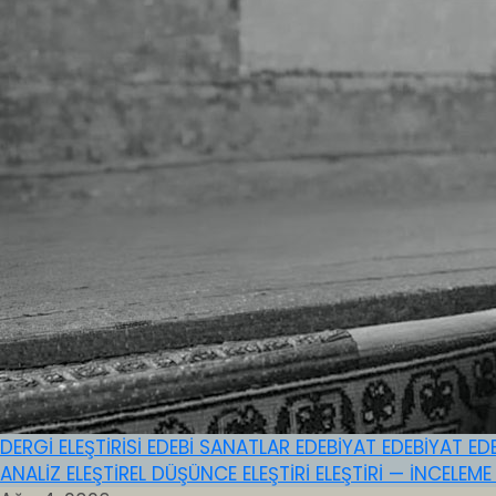
DERGİ ELEŞTİRİSİ
EDEBİ SANATLAR
EDEBİYAT
EDEBİYAT
ED
ANALİZ
ELEŞTİREL DÜŞÜNCE
ELEŞTİRİ
ELEŞTİRİ — İNCELEM