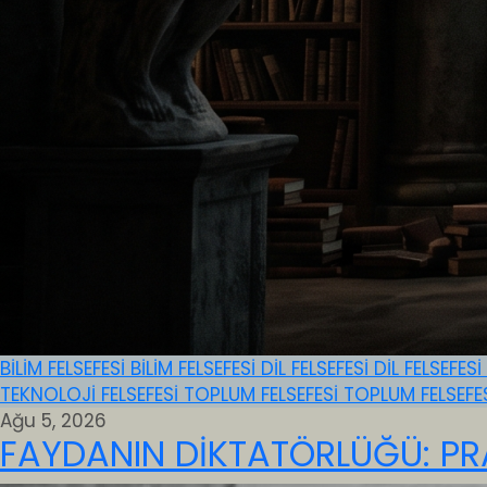
BİLİM FELSEFESİ
BİLİM FELSEFESİ
DİL FELSEFESİ
DİL FELSEFESİ
TEKNOLOJİ FELSEFESİ
TOPLUM FELSEFESİ
TOPLUM FELSEFE
Ağu 5, 2026
FAYDANIN DİKTATÖRLÜĞÜ: PR