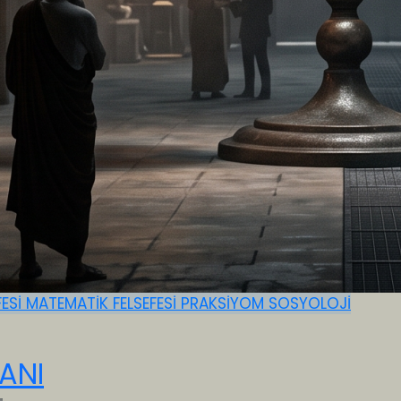
FESİ
MATEMATİK FELSEFESİ
PRAKSİYOM
SOSYOLOJİ
ANI