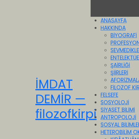
ANASAYFA
HAKKINDA
BİYOGRAFİ
PROFESYON
SEVMEDİKLE
ENTELEKTÜEL
ŞAİRLİĞİ
ŞİİRLERİ
İMDAT
AFORİZMAL
FİLOZOF KİR
DEMİR —
FELSEFE
SOSYOLOJİ
filozofkirpi
SİYASET BİLİMİ
ANTROPOLOJİ
SOSYAL BİLİMLE
HETEROBİLİM O