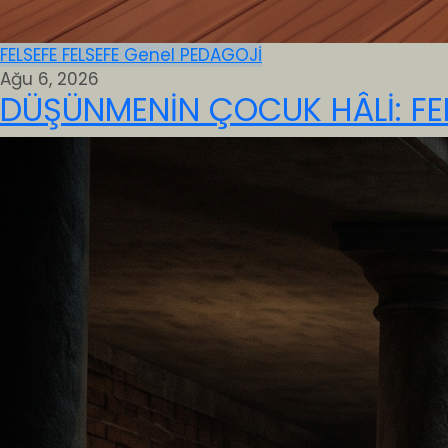
FELSEFE
FELSEFE
Genel
PEDAGOJİ
Ağu 6, 2026
DÜŞÜNMENİN ÇOCUK HÂLİ: FE