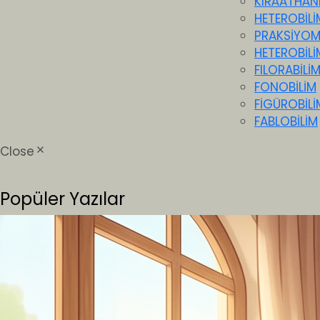
KIRÂATHÂN
HETEROBİLİ
PRAKSİYO
HETEROBİLİ
FILORABİLİ
FONOBİLİM
FİGÜROBİLİ
FABLOBİLİM
Close
Popüler Yazılar