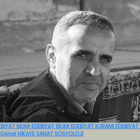
EBİYAT BİLİMİ
EDEBİYAT BİLİMİ
EDEBİYAT KURAMI
EDEBİYAT
E
Genel
HİKAYE
SANAT
SOSYOLOJİ