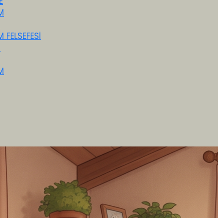
E
M
M
M FELSEFESİ
M
M