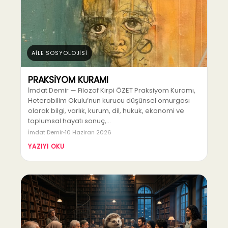
AİLE SOSYOLOJİSİ
PRAKSİYOM KURAMI
İmdat Demir — Filozof Kirpi ÖZET Praksiyom Kuramı,
Heterobilim Okulu’nun kurucu düşünsel omurgası
olarak bilgi, varlık, kurum, dil, hukuk, ekonomi ve
toplumsal hayatı sonuç,…
İmdat Demir
10 Haziran 2026
YAZIYI OKU