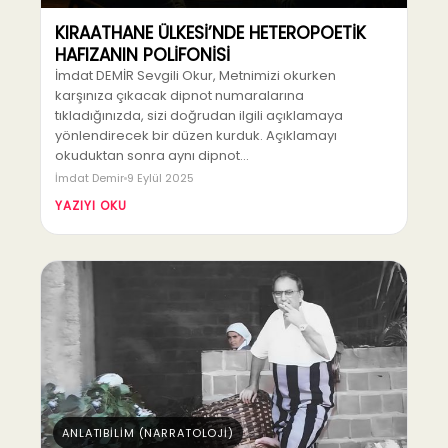
KIRAATHANE ÜLKESİ’NDE HETEROPOETİK
HAFIZANIN POLİFONİSİ
İmdat DEMİR Sevgili Okur, Metnimizi okurken
karşınıza çıkacak dipnot numaralarına
tıkladığınızda, sizi doğrudan ilgili açıklamaya
yönlendirecek bir düzen kurduk. Açıklamayı
okuduktan sonra aynı dipnot…
İmdat Demir
9 Eylül 2025
YAZIYI OKU
ANLATIBİLİM (NARRATOLOJİ)