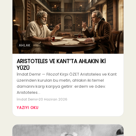
AHLAK
ARISTOTELES VE KANT’TA AHLAKIN İKİ
YÜZÜ
İmdat Demir — Filozof Kirpi ÖZET Aristoteles ve Kant
üzerinden kurulan bu metin, ahlakın iki temel
damarını karşı karşıya getirir: erdem ve ödev.
Aristoteles…
İmdat Demir
20 Haziran 2026
YAZIYI OKU