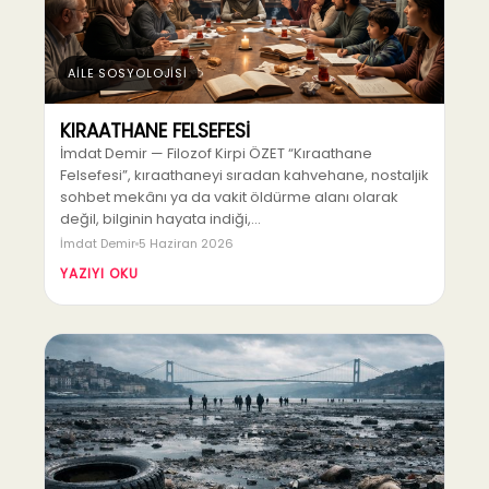
AİLE SOSYOLOJİSİ
KIRAATHANE FELSEFESİ
İmdat Demir — Filozof Kirpi ÖZET “Kıraathane
Felsefesi”, kıraathaneyi sıradan kahvehane, nostaljik
sohbet mekânı ya da vakit öldürme alanı olarak
değil, bilginin hayata indiği,…
İmdat Demir
5 Haziran 2026
YAZIYI OKU