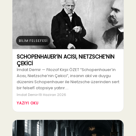
BİLİM FELSEFESİ
SCHOPENHAUER’İN ACISI, NIETZSCHE’NİN
ÇEKİCİ
İmdat Demir — Filozof Kirpi ÖZET “Schopenhauer’in
Acısı, Nietzsche’nin Çekici”, insanın akıl ve duygu
düzenini Schopenhauer ile Nietzsche üzerinden sert
bir felsefî otopsiye yatırır.…
İmdat Demir
19 Haziran 2026
YAZIYI OKU