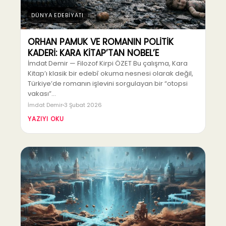
DÜNYA EDEBİYATI
ORHAN PAMUK VE ROMANIN POLİTİK
KADERİ: KARA KİTAP’TAN NOBEL’E
İmdat Demir — Filozof Kirpi ÖZET Bu çalışma, Kara
Kitap’ı klasik bir edebî okuma nesnesi olarak değil,
Türkiye’de romanın işlevini sorgulayan bir “otopsi
vakası”…
İmdat Demir
3 Şubat 2026
YAZIYI OKU