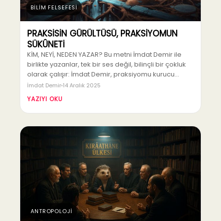
BİLİM FELSEFESİ
PRAKSİSİN GÜRÜLTÜSÜ, PRAKSİYOMUN
SÜKÛNETİ
KİM, NEYİ, NEDEN YAZAR? Bu metni İmdat Demir ile
birlikte yazanlar, tek bir ses değil, bilinçli bir çokluk
olarak çalışır: İmdat Demir, praksiyomu kurucu…
İmdat Demir
14 Aralık 2025
YAZIYI OKU
ANTROPOLOJİ