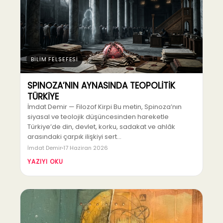
BİLİM FELSEFESİ
SPINOZA’NIN AYNASINDA TEOPOLİTİK
TÜRKİYE
İmdat Demir — Filozof Kirpi Bu metin, Spinoza’nın
siyasal ve teolojik düşüncesinden hareketle
Türkiye’de din, devlet, korku, sadakat ve ahlâk
arasındaki çarpık ilişkiyi sert…
İmdat Demir
17 Haziran 2026
YAZIYI OKU