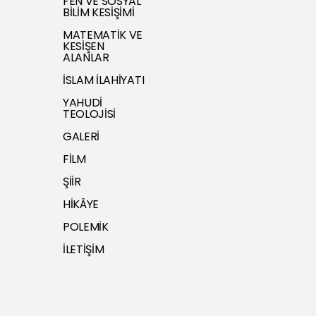
FEN VE SOSYAL
BİLİM KESİŞİMİ
MATEMATİK VE
KESİŞEN
ALANLAR
İSLAM İLAHİYATI
YAHUDİ
TEOLOJİSİ
GALERİ
FİLM
ŞİİR
HİKÂYE
POLEMİK
İLETİŞİM