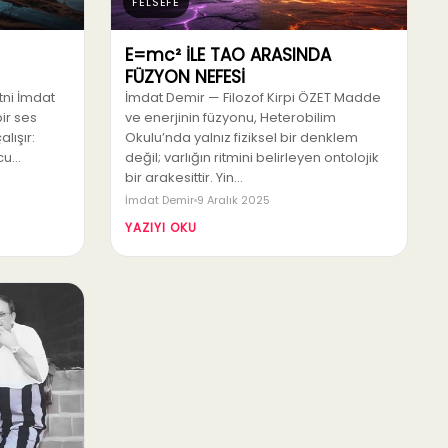
FELSEFE
E=mc² İLE TAO ARASINDA
FÜZYON NEFESİ
tni İmdat
İmdat Demir — Filozof Kirpi ÖZET Madde
bir ses
ve enerjinin füzyonu, Heterobilim
alışır:
Okulu’nda yalnız fiziksel bir denklem
cu…
değil; varlığın ritmini belirleyen ontolojik
bir arakesittir. Yin…
İmdat Demir
9 Aralık 2025
YAZIYI OKU