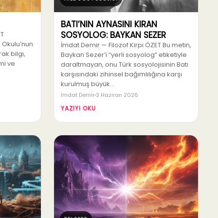
BATI’NIN AYNASINI KIRAN
SOSYOLOG: BAYKAN SEZER
ET
 Okulu’nun
İmdat Demir — Filozof Kirpi ÖZET Bu metin,
k bilgi,
Baykan Sezer’i “yerli sosyolog” etiketiyle
omi ve
daraltmayan, onu Türk sosyolojisinin Batı
karşısındaki zihinsel bağımlılığına karşı
kurulmuş büyük…
İmdat Demir
3 Haziran 2026
YAZIYI OKU