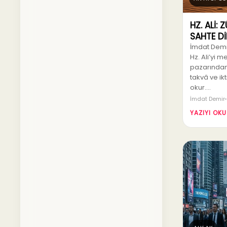
HZ. ALİ:
SAHTE D
İmdat Demir
Hz. Ali’yi 
pazarından
takvâ ve ik
okur.…
İmdat Demir
YAZIYI OKU