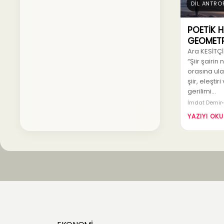
DİL ANTRO
POETİK 
GEOMETR
Ara KESİTÇİ
“Şiir şairi
orasına ula
şiir, eleşti
gerilimi…
İmdat Demir
YAZIYI OKU