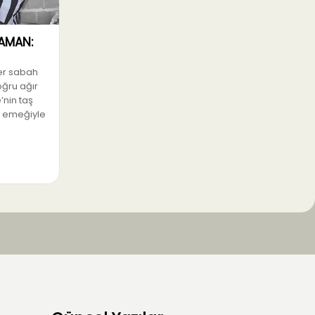
AMAN:
her sabah
ğru ağır
’nin taş
el emeğiyle