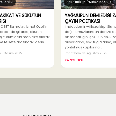
POLOJİSİ
ANLATIBİLİM (NARRATOLOJİ)
HAKİKAT VE SÜKÛTUN
YAĞMURUN DEMLEDİĞİ Z
İSİ
ÇAYIN POETİKASI
 ÖZET Bu metin, İsmet Özel’in
İmdat demir —filozofkirpi Sis 
n neresinde çıkarsa, okurun
dağın omuzlarından denize do
şır” cümlesini merkeze alarak,
bir mendil gibi çözülürken, Rize
ri ve felsefe arasındaki derin
duvarlarına, eski tuğlalarına, 
yontulmuş kapılarına…
20 Kasım 2025
İmdat Demir
31 Ağustos 2025
YAZIYI OKU