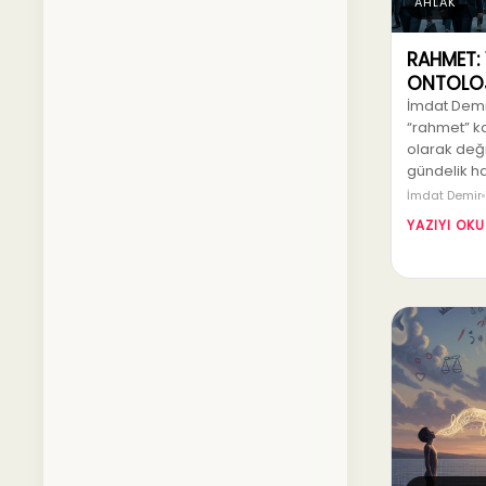
AHLAK
RAHMET:
ONTOLOJ
İmdat Demir
“rahmet” ka
olarak değil;
gündelik ha
İmdat Demir
YAZIYI OKU