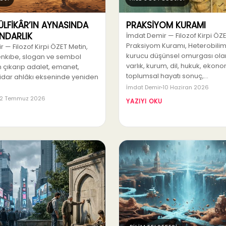
 ZÜLFİKÂR’IN AYNASINDA
PRAKSİYOM KURAMI
İNDARLIK
İmdat Demir — Filozof Kirpi ÖZ
Praksiyom Kuramı, Heterobilim
 — Filozof Kirpi ÖZET Metin,
kurucu düşünsel omurgası olara
menkıbe, slogan ve sembol
varlık, kurum, dil, hukuk, ekon
 çıkarıp adalet, emanet,
toplumsal hayatı sonuç,…
tidar ahlâkı ekseninde yeniden
İmdat Demir
10 Haziran 2026
2 Temmuz 2026
YAZIYI OKU