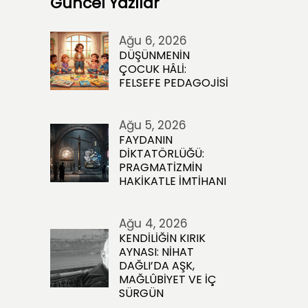
Güncel Yazılar
Ağu 6, 2026
DÜŞÜNMENİN
ÇOCUK HÂLİ:
FELSEFE PEDAGOJİSİ
Ağu 5, 2026
FAYDANIN
DİKTATÖRLÜĞÜ:
PRAGMATİZMİN
HAKİKATLE İMTİHANI
Ağu 4, 2026
KENDİLİĞİN KIRIK
AYNASI: NİHAT
DAĞLI’DA AŞK,
MAĞLÛBİYET VE İÇ
SÜRGÜN