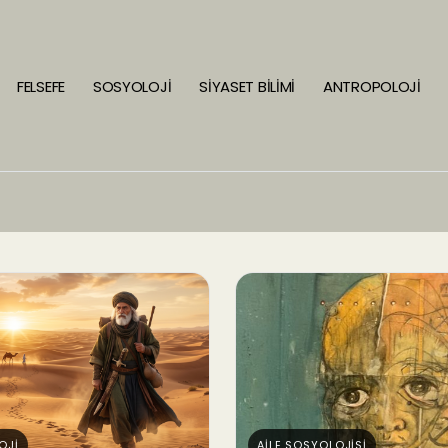
FELSEFE
SOSYOLOJİ
SİYASET BİLİMİ
ANTROPOLOJİ
OJİ
AİLE SOSYOLOJİSİ