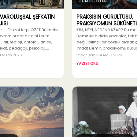
BİLİM FELSEFESİ
 VAROLUŞSAL ŞEFKATİN
PRAKSİSİN GÜRÜLTÜSÜ,
İSİ
PRAKSİYOMUN SÜKÛNETİ
 — Filozof Kirpi ÖZET Bu metin,
KİM, NEYİ, NEDEN YAZAR? Bu me
vramını dar bir dinî terim
Demir ile birlikte yazanlar, tek 
 dil, teoloji, ontoloji, ahlâk,
değil, bilinçli bir çokluk olarak ç
yat, pedagoji, psikoloji,…
İmdat Demir, praksiyomu kuru
1 Nisan 2026
İmdat Demir
14 Aralık 2025
YAZIYI OKU