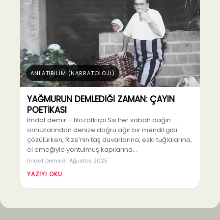
ANLATIBİLİM (NARRATOLOJİ)
YAĞMURUN DEMLEDİĞİ ZAMAN: ÇAYIN
POETİKASI
İmdat demir —filozofkirpi Sis her sabah dağın
omuzlarından denize doğru ağır bir mendil gibi
çözülürken, Rize’nin taş duvarlarına, eski tuğlalarına,
el emeğiyle yontulmuş kapılarına…
İmdat Demir
31 Ağustos 2025
YAZIYI OKU