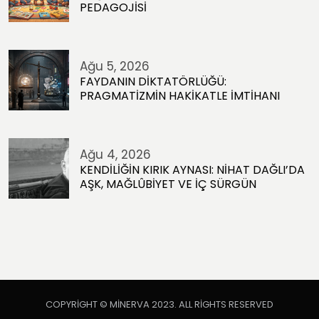
PEDAGOJİSİ
Ağu 5, 2026
FAYDANIN DİKTATÖRLÜĞÜ:
PRAGMATİZMİN HAKİKATLE İMTİHANI
Ağu 4, 2026
KENDİLİĞİN KIRIK AYNASI: NİHAT DAĞLI’DA
AŞK, MAĞLÛBİYET VE İÇ SÜRGÜN
COPYRIGHT © MINERVA 2023. ALL RIGHTS RESERVED