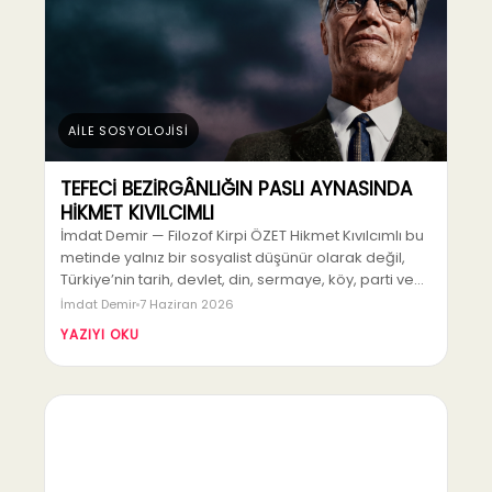
AİLE SOSYOLOJİSİ
TEFECİ BEZİRGÂNLIĞIN PASLI AYNASINDA
HİKMET KIVILCIMLI
İmdat Demir — Filozof Kirpi ÖZET Hikmet Kıvılcımlı bu
metinde yalnız bir sosyalist düşünür olarak değil,
Türkiye’nin tarih, devlet, din, sermaye, köy, parti ve…
İmdat Demir
7 Haziran 2026
YAZIYI OKU