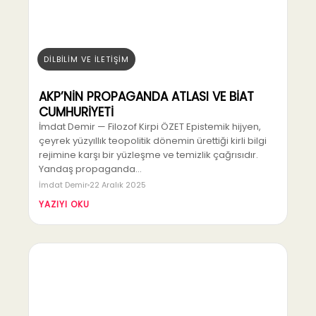
DİLBİLİM VE İLETİŞİM
AKP’NİN PROPAGANDA ATLASI VE BİAT
CUMHURİYETİ
İmdat Demir — Filozof Kirpi ÖZET Epistemik hijyen,
çeyrek yüzyıllık teopolitik dönemin ürettiği kirli bilgi
rejimine karşı bir yüzleşme ve temizlik çağrısıdır.
Yandaş propaganda…
İmdat Demir
22 Aralık 2025
YAZIYI OKU