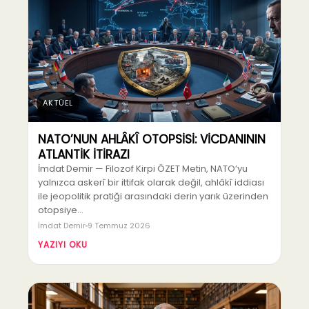
AKTÜEL
NATO’NUN AHLÂKÎ OTOPSİSİ: VİCDANININ
ATLANTİK İTİRAZI
İmdat Demir — Filozof Kirpi ÖZET Metin, NATO’yu
yalnızca askerî bir ittifak olarak değil, ahlâkî iddiası
ile jeopolitik pratiği arasındaki derin yarık üzerinden
otopsiye…
İmdat Demir
9 Temmuz 2026
YAZIYI OKU