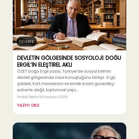
FELSEFE
DEVLETİN GÖLGESİNDE SOSYOLOJİ: DOĞU
ERGİL’İN ELEŞTİREL AKLI
ÖZET Doğu Ergil yazısı, Türkiye’de sosyal bilimin
devlet gölgesinde nasıl konuştuğunu tartışır. Ergil,
şiddeti, Kürt meselesini ve kimlik krizini güvenlikçi
ezberle değil, toplumsal yapı,…
İmdat Demir
14 Haziran 2026
YAZIYI OKU