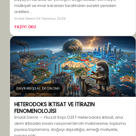
mülkiyet ve imar kararları tarafından sürekli yeniden
üretilen…
İmdat Demir
24 Temmuz 2026
YAZIYI OKU
DAVRANIŞSAL EKONOMİ
HETERODOKS İKTİSAT VE İTİRAZIN
FENOMENOLOJİSİ
İmdat Demir — Filozof Kirpi ÖZET Heterodoks iktisat, ana
akım iktisadın insanı rasyonel tercih makinesine, toplumu
piyasa toplamına, doğayı dışsallığa, emeği maliyete,
parayı nötr…