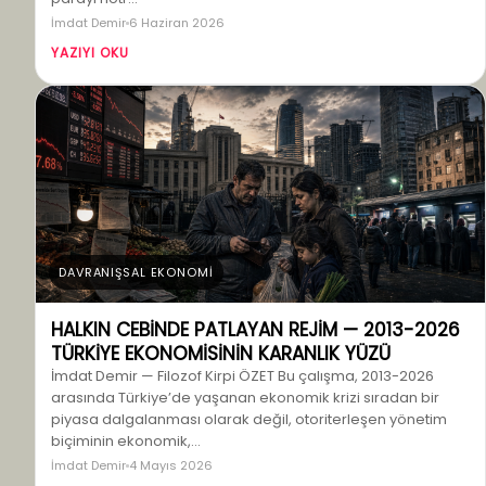
İmdat Demir
6 Haziran 2026
YAZIYI OKU
DAVRANIŞSAL EKONOMİ
HALKIN CEBİNDE PATLAYAN REJİM — 2013-2026
TÜRKİYE EKONOMİSİNİN KARANLIK YÜZÜ
İmdat Demir — Filozof Kirpi ÖZET Bu çalışma, 2013-2026
arasında Türkiye’de yaşanan ekonomik krizi sıradan bir
piyasa dalgalanması olarak değil, otoriterleşen yönetim
biçiminin ekonomik,…
İmdat Demir
4 Mayıs 2026