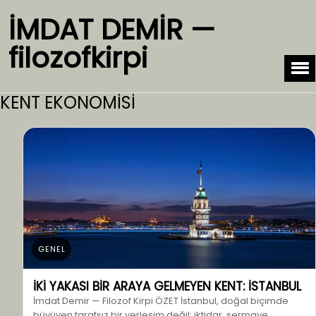
İMDAT DEMİR —
filozofkirpi
KENT EKONOMİSİ
GENEL
İKİ YAKASI BİR ARAYA GELMEYEN KENT: İSTANBUL
İmdat Demir — Filozof Kirpi ÖZET İstanbul, doğal biçimde
büyüyen tarafsız bir yerleşim değil; iktidar, sermaye,