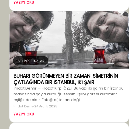
YAZIYI OKU
BATI POETİKALARI
BUHARI GÖRÜNMEYEN BİR ZAMAN: SİMETRİNİN
ÇATLAĞINDA BİR İSTANBUL, İKİ ŞAİR
İmdat Demir — Filozof Kirpi ÖZET Bu yazı, iki şairin bir İstanbul
masasında çayla kurduğu sessiz ilişkiyi görsel kuramlar
eşliğinde okur. Fotoğraf, insanı değil…
İmdat Demir
24 Aralık 2025
YAZIYI OKU