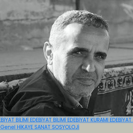
EBİYAT BİLİMİ
EDEBİYAT BİLİMİ
EDEBİYAT KURAMI
EDEBİYAT
E
Genel
HİKAYE
SANAT
SOSYOLOJİ