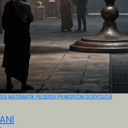
FESİ
MATEMATİK FELSEFESİ
PRAKSİYOM
SOSYOLOJİ
ANI