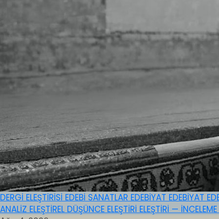
DERGİ ELEŞTİRİSİ
EDEBİ SANATLAR
EDEBİYAT
EDEBİYAT
ED
ANALİZ
ELEŞTİREL DÜŞÜNCE
ELEŞTİRİ
ELEŞTİRİ — İNCELEM