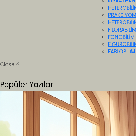
KIRÂATHÂN
HETEROBİLİ
PRAKSİYO
HETEROBİLİ
FILORABİLİ
FONOBİLİM
FİGÜROBİLİ
FABLOBİLİM
Close
Popüler Yazılar