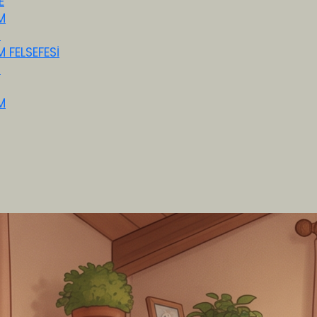
E
M
M
M FELSEFESİ
M
M