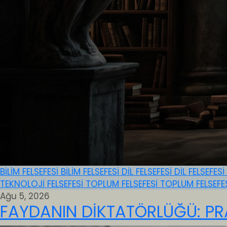
BİLİM FELSEFESİ
BİLİM FELSEFESİ
DİL FELSEFESİ
DİL FELSEFESİ
TEKNOLOJİ FELSEFESİ
TOPLUM FELSEFESİ
TOPLUM FELSEFE
Ağu 5, 2026
FAYDANIN DİKTATÖRLÜĞÜ: PR