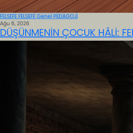
FELSEFE
FELSEFE
Genel
PEDAGOJİ
Ağu 6, 2026
DÜŞÜNMENİN ÇOCUK HÂLİ: FE