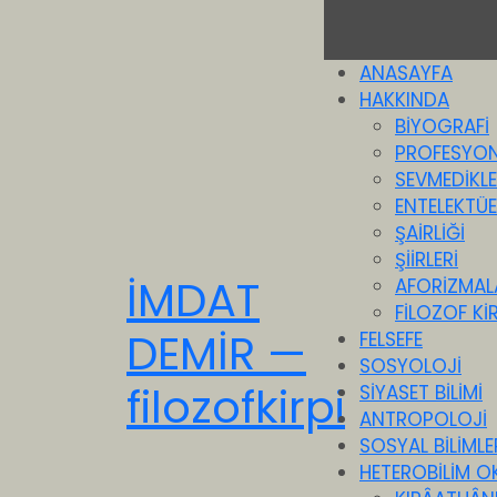
ANASAYFA
HAKKINDA
BİYOGRAFİ
PROFESYON
SEVMEDİKLE
ENTELEKTÜEL
ŞAİRLİĞİ
ŞİİRLERİ
İMDAT
AFORİZMAL
FİLOZOF KİR
DEMİR —
FELSEFE
SOSYOLOJİ
filozofkirpi
SİYASET BİLİMİ
ANTROPOLOJİ
SOSYAL BİLİMLE
HETEROBİLİM O