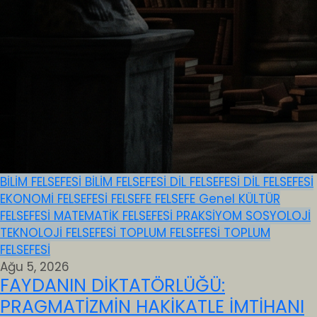
BİLİM FELSEFESİ
BİLİM FELSEFESİ
DİL FELSEFESİ
DİL FELSEFESİ
EKONOMİ FELSEFESİ
FELSEFE
FELSEFE
Genel
KÜLTÜR
FELSEFESİ
MATEMATİK FELSEFESİ
PRAKSİYOM
SOSYOLOJİ
TEKNOLOJİ FELSEFESİ
TOPLUM FELSEFESİ
TOPLUM
FELSEFESİ
Ağu 5, 2026
FAYDANIN DİKTATÖRLÜĞÜ:
PRAGMATİZMİN HAKİKATLE İMTİHANI