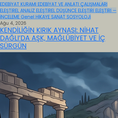
EDEBİYAT KURAMI
EDEBİYAT VE ANLATI ÇALIŞMALARI
ELEŞTİREL ANALİZ
ELEŞTİREL DÜŞÜNCE
ELEŞTİRİ
ELEŞTİRİ —
İNCELEME
Genel
HİKAYE
SANAT
SOSYOLOJİ
Ağu 4, 2026
KENDİLİĞİN KIRIK AYNASI: NİHAT
DAĞLI’DA AŞK, MAĞLÛBİYET VE İÇ
SÜRGÜN