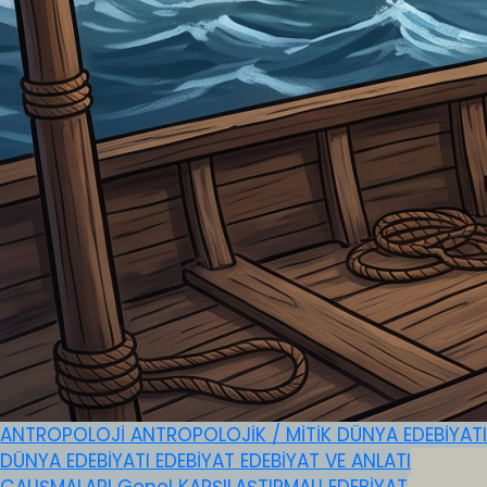
ANTROPOLOJİ
ANTROPOLOJİK / MİTİK
DÜNYA EDEBİYATI
DÜNYA EDEBİYATI
EDEBİYAT
EDEBİYAT VE ANLATI