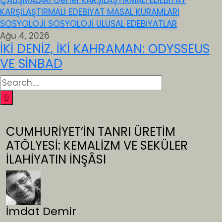
ÇALIŞMALARI
Genel
KARŞILAŞTIRMALI EDEBİYAT
KARŞILAŞTIRMALI EDEBİYAT
MASAL KURAMLARI
SOSYOLOJİ
SOSYOLOJİ
ULUSAL EDEBİYATLAR
Ağu 4, 2026
İKİ DENİZ, İKİ KAHRAMAN: ODYSSEUS
VE SİNBAD
CUMHURİYET’İN TANRI ÜRETİM
ATÖLYESİ: KEMALİZM VE SEKÜLER
İLAHİYATIN İNŞÂSI
İmdat Demir