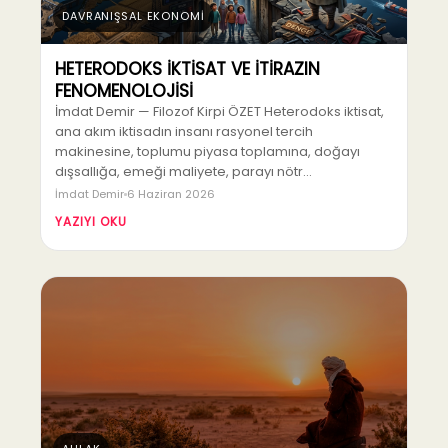
DAVRANIŞSAL EKONOMİ
HETERODOKS İKTİSAT VE İTİRAZIN
FENOMENOLOJİSİ
İmdat Demir — Filozof Kirpi ÖZET Heterodoks iktisat,
ana akım iktisadın insanı rasyonel tercih
makinesine, toplumu piyasa toplamına, doğayı
dışsallığa, emeği maliyete, parayı nötr…
İmdat Demir
6 Haziran 2026
YAZIYI OKU