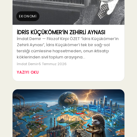
EKONOMİ
İDRİS KÜÇÜKÖMER’İN ZEHİRLİ AYNASI
İmdat Demir — Filozof Kirpi ÖZET “İdris Küçükömer’in
Zehirli Aynası”, İdris Küçükömer’i tek bir sağ-sol
tersliği cümlesine hapsetmeden, onun iktisatçı
köklerinden sivil toplum arayışına…
İmdat Demir
5 Temmuz 2026
YAZIYI OKU