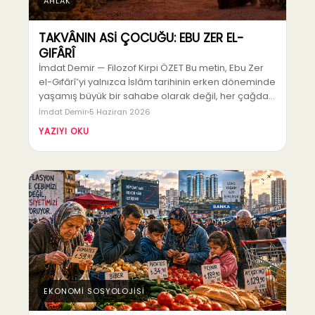
AHLAK
TAKVÂNIN ASİ ÇOCUĞU: EBU ZER EL-
GIFÂRÎ
İmdat Demir — Filozof Kirpi ÖZET Bu metin, Ebu Zer
el-Gıfârî’yi yalnızca İslâm tarihinin erken döneminde
yaşamış büyük bir sahabe olarak değil, her çağda…
İmdat Demir
5 Haziran 2026
YAZIYI OKU
EKONOMİ SOSYOLOJİSİ