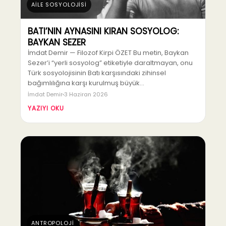
AİLE SOSYOLOJİSİ
BATI’NIN AYNASINI KIRAN SOSYOLOG:
BAYKAN SEZER
İmdat Demir — Filozof Kirpi ÖZET Bu metin, Baykan
Sezer’i “yerli sosyolog” etiketiyle daraltmayan, onu
Türk sosyolojisinin Batı karşısındaki zihinsel
bağımlılığına karşı kurulmuş büyük…
İmdat Demir
3 Haziran 2026
YAZIYI OKU
ANTROPOLOJİ