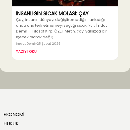
İNSANLIĞIN SICAK MOLASI: ÇAY
Çay, insanın dünyayı değiştiremediğini anladığı
anda onu terk etmemeyi seçtiği sıcaklıktır. İmdat
Demir — Filozof Kirpi ÖZET Metin, çayı yalnızca bir
içecek olarak değil;…
İmdat Demir
25 Şubat 2026
YAZIYI OKU
EKONOMİ
HUKUK