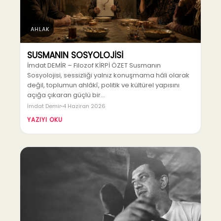
AHLAK
SUSMANIN SOSYOLOJİSİ
İmdat DEMİR – Filozof KİRPİ ÖZET Susmanın
Sosyolojisi, sessizliği yalnız konuşmama hâli olarak
değil, toplumun ahlâkî, politik ve kültürel yapısını
açığa çıkaran güçlü bir…
İmdat Demir
4 Haziran 2026
YAZIYI OKU