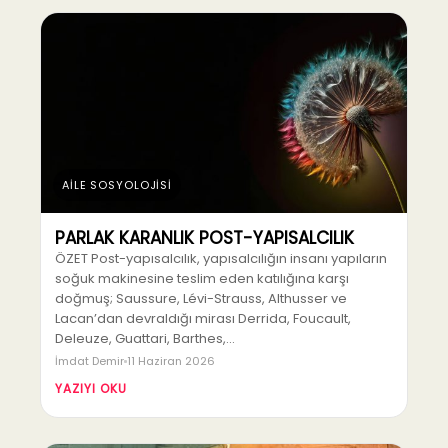
AİLE SOSYOLOJİSİ
PARLAK KARANLIK POST-YAPISALCILIK
ÖZET Post-yapısalcılık, yapısalcılığın insanı yapıların
soğuk makinesine teslim eden katılığına karşı
doğmuş; Saussure, Lévi-Strauss, Althusser ve
Lacan’dan devraldığı mirası Derrida, Foucault,
Deleuze, Guattari, Barthes,…
İmdat Demir
11 Haziran 2026
YAZIYI OKU