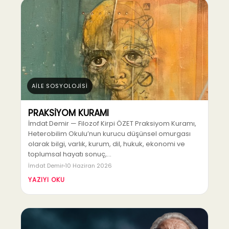
AİLE SOSYOLOJİSİ
PRAKSİYOM KURAMI
İmdat Demir — Filozof Kirpi ÖZET Praksiyom Kuramı,
Heterobilim Okulu’nun kurucu düşünsel omurgası
olarak bilgi, varlık, kurum, dil, hukuk, ekonomi ve
toplumsal hayatı sonuç,…
İmdat Demir
10 Haziran 2026
YAZIYI OKU