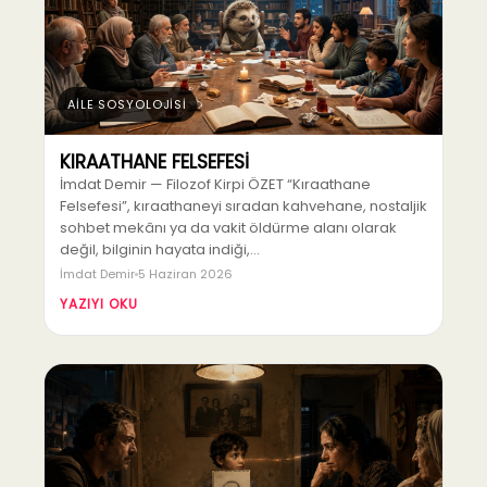
AİLE SOSYOLOJİSİ
KIRAATHANE FELSEFESİ
İmdat Demir — Filozof Kirpi ÖZET “Kıraathane
Felsefesi”, kıraathaneyi sıradan kahvehane, nostaljik
sohbet mekânı ya da vakit öldürme alanı olarak
değil, bilginin hayata indiği,…
İmdat Demir
5 Haziran 2026
YAZIYI OKU