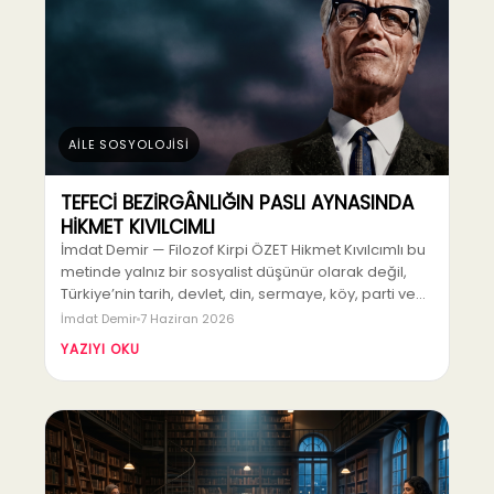
AİLE SOSYOLOJİSİ
TEFECİ BEZİRGÂNLIĞIN PASLI AYNASINDA
HİKMET KIVILCIMLI
İmdat Demir — Filozof Kirpi ÖZET Hikmet Kıvılcımlı bu
metinde yalnız bir sosyalist düşünür olarak değil,
Türkiye’nin tarih, devlet, din, sermaye, köy, parti ve…
İmdat Demir
7 Haziran 2026
YAZIYI OKU