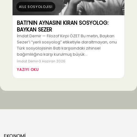
AİLE SOSYOLOJİSİ
BATI’NIN AYNASINI KIRAN SOSYOLOG:
BAYKAN SEZER
İmdat Demir — Filozof Kirpi ÖZET Bu metin, Baykan
Sezer’i “yerli sosyolog” etiketiyle daraltmayan, onu
Türk sosyolojisinin Batı karşısındaki zihinsel
bağımlılığına karşı kurulmuş büyük…
İmdat Demir
3 Haziran 2026
YAZIYI OKU
EKONOMİ