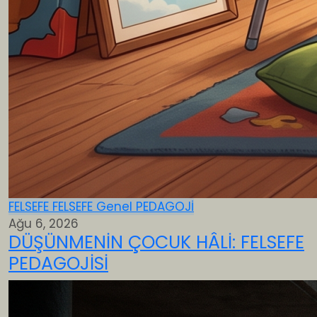
FELSEFE
FELSEFE
Genel
PEDAGOJİ
Ağu 6, 2026
DÜŞÜNMENİN ÇOCUK HÂLİ: FELSEFE
PEDAGOJİSİ