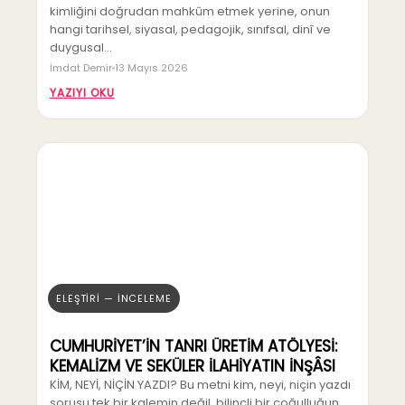
kimliğini doğrudan mahkûm etmek yerine, onun
hangi tarihsel, siyasal, pedagojik, sınıfsal, dinî ve
duygusal…
İmdat Demir
13 Mayıs 2026
YAZIYI OKU
ELEŞTİRİ — İNCELEME
CUMHURİYET’İN TANRI ÜRETİM ATÖLYESİ:
KEMALİZM VE SEKÜLER İLAHİYATIN İNŞÂSI
KİM, NEYİ, NİÇİN YAZDI? Bu metni kim, neyi, niçin yazdı
sorusu tek bir kalemin değil, bilinçli bir çoğulluğun