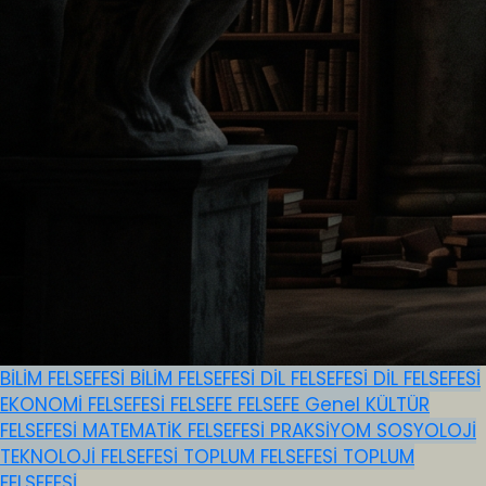
BİLİM FELSEFESİ
BİLİM FELSEFESİ
DİL FELSEFESİ
DİL FELSEFESİ
EKONOMİ FELSEFESİ
FELSEFE
FELSEFE
Genel
KÜLTÜR
FELSEFESİ
MATEMATİK FELSEFESİ
PRAKSİYOM
SOSYOLOJİ
TEKNOLOJİ FELSEFESİ
TOPLUM FELSEFESİ
TOPLUM
FELSEFESİ