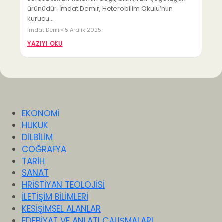
ürünüdür. İmdat Demir, Heterobilim Okulu’nun
kurucu…
İmdat Demir
15 Aralık 2025
YAZIYI OKU
EKONOMİ
HUKUK
DİLBİLİM
COĞRAFYA
TARİH
SANAT
HRİSTİYAN TEOLOJİSİ
İLETİŞİM BİLİMLERİ
KESİŞİMSEL ALANLAR
EDEBİYAT VE ANLATI ÇALIŞMALARI