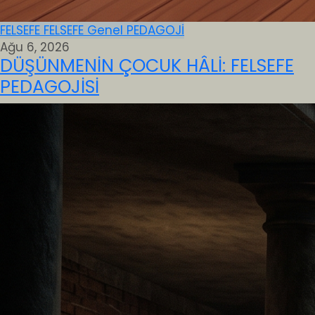
FELSEFE
FELSEFE
Genel
PEDAGOJİ
Ağu 6, 2026
DÜŞÜNMENİN ÇOCUK HÂLİ: FELSEFE
PEDAGOJİSİ