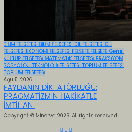
BİLİM FELSEFESİ
BİLİM FELSEFESİ
DİL FELSEFESİ
DİL
FELSEFESİ
EKONOMİ FELSEFESİ
FELSEFE
FELSEFE
Genel
KÜLTÜR FELSEFESİ
MATEMATİK FELSEFESİ
PRAKSİYOM
SOSYOLOJİ
TEKNOLOJİ FELSEFESİ
TOPLUM FELSEFESİ
TOPLUM FELSEFESİ
Ağu 5, 2026
FAYDANIN DİKTATÖRLÜĞÜ:
PRAGMATİZMİN HAKİKATLE
İMTİHANI
Copyright © Minerva 2023. All rights reserved