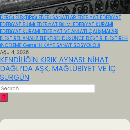
DERGİ ELEŞTİRİSİ
EDEBİ SANATLAR
EDEBİYAT
EDEBİYAT
EDEBİYAT BİLİMİ
EDEBİYAT BİLİMİ
EDEBİYAT KURAMI
EDEBİYAT KURAMI
EDEBİYAT VE ANLATI ÇALIŞMALARI
ELEŞTİREL ANALİZ
ELEŞTİREL DÜŞÜNCE
ELEŞTİRİ
ELEŞTİRİ —
İNCELEME
Genel
HİKAYE
SANAT
SOSYOLOJİ
Ağu 4, 2026
KENDİLİĞİN KIRIK AYNASI: NİHAT
DAĞLI’DA AŞK, MAĞLÛBİYET VE İÇ
SÜRGÜN