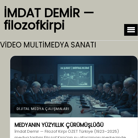
İMDAT DEMİR —
filozofkirpi
VİDEO MULTİMEDYA SANATI
DİJİTAL MEDYA ÇALIŞMALARI
MEDYANIN YÜZYILLIK ÇÜRÜMÜŞLÜĞÜ
İmdat Demir — Filozof Kirpi ÖZET Türkiye (1923–2025)
medya tarihini Filozof Kirpi’nin şu aforizması merkezinde