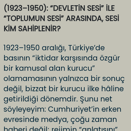
(1923–1950): “DEVLETİN SESİ” İLE
“TOPLUMUN SESİ” ARASINDA, SESİ
KİM SAHİPLENİR?
1923–1950 aralığı, Türkiye’de
basının “iktidar karşısında özgür
bir kamusal alan kurucu”
olamamasının yalnızca bir sonuç
değil, bizzat bir kurucu ilke hâline
getirildiği dönemdir. Şunu net
söyleyeyim: Cumhuriyet’in erken
evresinde medya, çoğu zaman
haberi değil; rejimin “anlatısını”