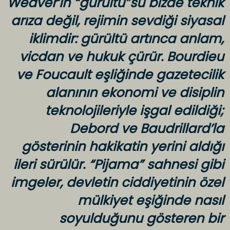
Weaver’ın “gürültü”sü bizde teknik
arıza değil, rejimin sevdiği siyasal
iklimdir: gürültü artınca anlam,
vicdan ve hukuk çürür. Bourdieu
ve Foucault eşliğinde gazetecilik
alanının ekonomi ve disiplin
teknolojileriyle işgal edildiği;
Debord ve Baudrillard’la
gösterinin hakikatin yerini aldığı
ileri sürülür. “Pijama” sahnesi gibi
imgeler, devletin ciddiyetinin özel
mülkiyet eşiğinde nasıl
soyulduğunu gösteren bir