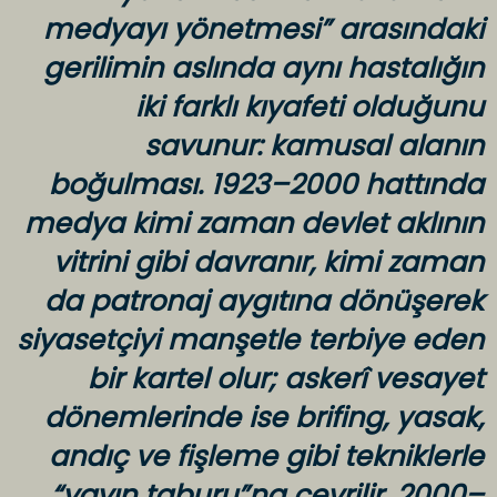
medyayı yönetmesi” arasındaki
gerilimin aslında aynı hastalığın
iki farklı kıyafeti olduğunu
savunur: kamusal alanın
boğulması. 1923–2000 hattında
medya kimi zaman devlet aklının
vitrini gibi davranır, kimi zaman
da patronaj aygıtına dönüşerek
siyasetçiyi manşetle terbiye eden
bir kartel olur; askerî vesayet
dönemlerinde ise brifing, yasak,
andıç ve fişleme gibi tekniklerle
“yayın taburu”na çevrilir. 2000–