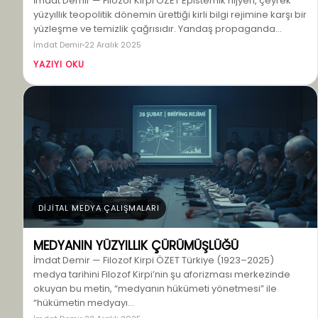
İmdat Demir — Filozof Kirpi ÖZET Epistemik hijyen, çeyrek
yüzyıllık teopolitik dönemin ürettiği kirli bilgi rejimine karşı bir
yüzleşme ve temizlik çağrısıdır. Yandaş propaganda…
İmdat Demir
22 Aralık 2025
YAZIYI OKU
DİJİTAL MEDYA ÇALIŞMALARI
MEDYANIN YÜZYILLIK ÇÜRÜMÜŞLÜĞÜ
İmdat Demir — Filozof Kirpi ÖZET Türkiye (1923–2025)
medya tarihini Filozof Kirpi’nin şu aforizması merkezinde
okuyan bu metin, “medyanın hükümeti yönetmesi” ile
“hükümetin medyayı…