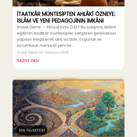
İTAATKÂR MÜNTESİPTEN AHLÂKÎ ÖZNEYE:
İSLÂM VE YENİ PEDAGOJİNİN İMKÂNI
İmdat Demir — Filozof Kirpi ÖZET Bu çalışma, İslâmî
eğitimin itaatkâr müntesipler yetiştiren geleneksel
yapısını eleştirerek akıl, vicdan, özgürlük ve
sorumluluk merkezli yeni bir…
İmdat Demir
30 Temmuz 2026
YAZIYI OKU
DİN FELSEFESİ