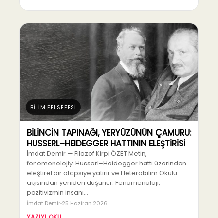
BİLİM FELSEFESİ
BİLİNCİN TAPINAĞI, YERYÜZÜNÜN ÇAMURU:
HUSSERL–HEIDEGGER HATTININ ELEŞTİRİSİ
İmdat Demir — Filozof Kirpi ÖZET Metin,
fenomenolojiyi Husserl–Heidegger hattı üzerinden
eleştirel bir otopsiye yatırır ve Heterobilim Okulu
açısından yeniden düşünür. Fenomenoloji,
pozitivizmin insanı…
İmdat Demir
25 Haziran 2026
YAZIYI OKU