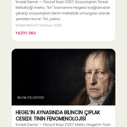
İmdat Demir — Filozof Kirpi ÖZET Sosyolojinin Tinsel
Metafiziği metni, “tin” kavramını Hegelci bağlamdan
çıkarıp sosyolojinin derin metafizik omurgası olarak
yeniden kurar. Tin, yalnız…
İmdat Demir
9 Temmuz 2026
YAZIYI OKU
BİLİM FELSEFESİ
HEGEL’İN AYNASINDA BİLİNCİN ÇIPLAK
CESEDİ: TİNİN FENOMENOLOJİSİ
İmdat Demir — Filozof Kirpi ÖZET Metin, Hegel’in Tinin