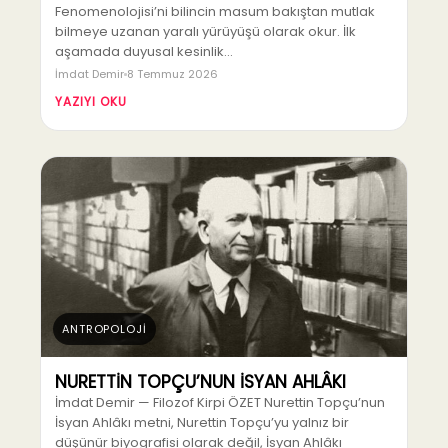
Fenomenolojisi’ni bilincin masum bakıştan mutlak
bilmeye uzanan yaralı yürüyüşü olarak okur. İlk
aşamada duyusal kesinlik…
İmdat Demir
8 Temmuz 2026
YAZIYI OKU
ANTROPOLOJİ
NURETTİN TOPÇU’NUN İSYAN AHLÂKI
İmdat Demir — Filozof Kirpi ÖZET Nurettin Topçu’nun
İsyan Ahlâkı metni, Nurettin Topçu’yu yalnız bir
düşünür biyografisi olarak değil, İsyan Ahlâkı