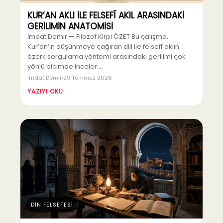
KUR’AN AKLI İLE FELSEFÎ AKIL ARASINDAKİ
GERİLİMİN ANATOMİSİ
İmdat Demir — Filozof Kirpi ÖZET Bu çalışma,
Kur’an’ın düşünmeye çağıran dili ile felsefî aklın
özerk sorgulama yöntemi arasındaki gerilimi çok
yönlü biçimde inceler.…
İmdat Demir
29 Temmuz 2026
YAZIYI OKU
DİN FELSEFESİ