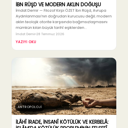
İBN RÜŞD VE MODERN AKLIN DOĞUŞU
İmdat Demir — Filozof Kirpi ÖZET İbn Rüşd, Avrupa
Aydınlanması’nın doğrudan kurucusu değil; modern
aklın teolojik otorite karşısında bağımsızlaşmasını
mümkün kılan büyük tarihî eşiklerden…
İmdat Demir
28 Temmuz 2026
YAZIYI OKU
ANTROPOLOJİ
İLÂHÎ İRADE, İNSANÎ KÖTÜLÜK VE KERBELÂ: