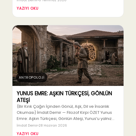
İmdat Demir
6 Temmuz 2026
YAZIYI OKU
ANTROPOLOJİ
YUNUS EMRE: AŞKIN TÜRKÇESİ, GÖNLÜN
ATEŞİ
(Bir Kırık Çağın İçinden Gönül, Aşk, Dil ve İnsanlık
Okuması) İmdat Demir — Filozof Kirpi ÖZET Yunus
Emre: Aşkın Türkçesi, Gönlün Ateşi, Yunus’u yalnız…
İmdat Demir
28 Haziran 2026
YAZIYI OKU