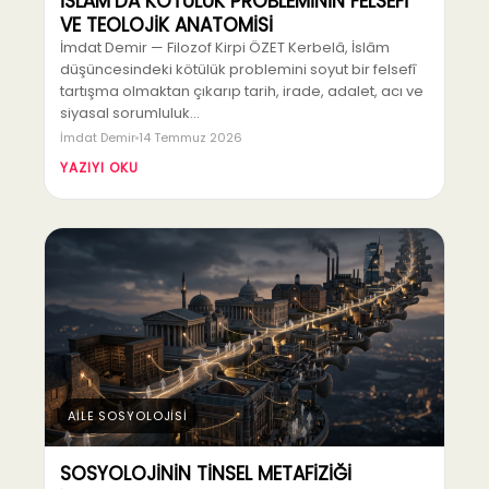
İSLÂM’DA KÖTÜLÜK PROBLEMİNİN FELSEFÎ
VE TEOLOJİK ANATOMİSİ
İmdat Demir — Filozof Kirpi ÖZET Kerbelâ, İslâm
düşüncesindeki kötülük problemini soyut bir felsefî
tartışma olmaktan çıkarıp tarih, irade, adalet, acı ve
siyasal sorumluluk…
İmdat Demir
14 Temmuz 2026
YAZIYI OKU
AİLE SOSYOLOJİSİ
SOSYOLOJİNİN TİNSEL METAFİZİĞİ