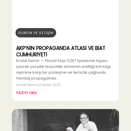
DİLBİLİM VE İLETİŞİM
AKP’NİN PROPAGANDA ATLASI VE BİAT
CUMHURİYETİ
İmdat Demir — Filozof Kirpi ÖZET Epistemik hijyen,
çeyrek yüzyıllık teopolitik dönemin ürettiği kirli bilgi
rejimine karşı bir yüzleşme ve temizlik çağrısıdır.
Yandaş propaganda…
İmdat Demir
22 Aralık 2025
YAZIYI OKU