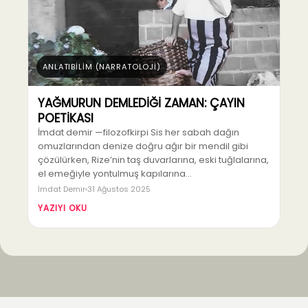
ANLATIBİLİM (NARRATOLOJİ)
YAĞMURUN DEMLEDİĞİ ZAMAN: ÇAYIN
POETİKASI
İmdat demir —filozofkirpi Sis her sabah dağın
omuzlarından denize doğru ağır bir mendil gibi
çözülürken, Rize’nin taş duvarlarına, eski tuğlalarına,
el emeğiyle yontulmuş kapılarına…
İmdat Demir
31 Ağustos 2025
YAZIYI OKU