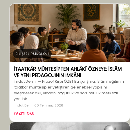
BİLİŞSEL PSİKOLOJİ
İTAATKÂR MÜNTESİPTEN AHLÂKÎ ÖZNEYE: İSLÂM
VE YENİ PEDAGOJİNİN İMKÂNI
İmdat Demir — Filozof Kirpi ÖZET Bu çalışma, İslâmî eğitimin
itaatkâr müntesipler yetiştiren geleneksel yapısını
eleştirerek akıl, vicdan, özgürlük ve sorumluluk merkezli
yeni bir…
İmdat Demir
30 Temmuz 2026
YAZIYI OKU