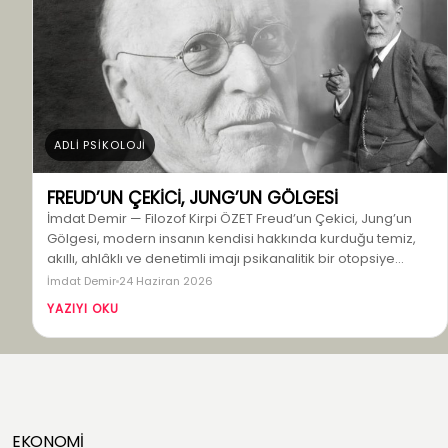
ADLİ PSİKOLOJİ
FREUD’UN ÇEKİCİ, JUNG’UN GÖLGESİ
İmdat Demir — Filozof Kirpi ÖZET Freud’un Çekici, Jung’un
Gölgesi, modern insanın kendisi hakkında kurduğu temiz,
akıllı, ahlâklı ve denetimli imajı psikanalitik bir otopsiye…
İmdat Demir
24 Haziran 2026
YAZIYI OKU
EKONOMİ