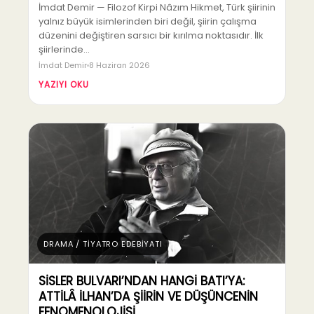
İmdat Demir — Filozof Kirpi Nâzım Hikmet, Türk şiirinin
yalnız büyük isimlerinden biri değil, şiirin çalışma
düzenini değiştiren sarsıcı bir kırılma noktasıdır. İlk
şiirlerinde…
İmdat Demir
8 Haziran 2026
YAZIYI OKU
DRAMA / TİYATRO EDEBİYATI
SİSLER BULVARI’NDAN HANGİ BATI’YA:
ATTİLÂ İLHAN’DA ŞİİRİN VE DÜŞÜNCENİN
FENOMENOLOJİSİ