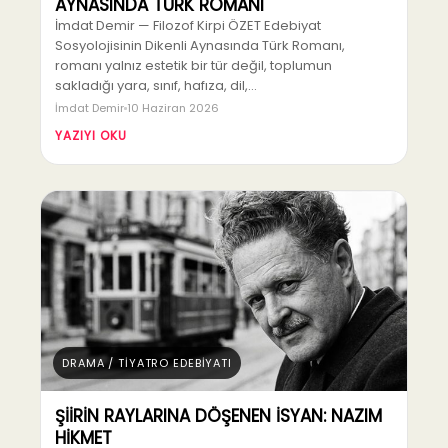
AYNASINDA TÜRK ROMANI
İmdat Demir — Filozof Kirpi ÖZET Edebiyat
Sosyolojisinin Dikenli Aynasında Türk Romanı,
romanı yalnız estetik bir tür değil, toplumun
sakladığı yara, sınıf, hafıza, dil,…
İmdat Demir
10 Haziran 2026
YAZIYI OKU
DRAMA / TİYATRO EDEBİYATI
ŞİİRİN RAYLARINA DÖŞENEN İSYAN: NAZIM
HİKMET