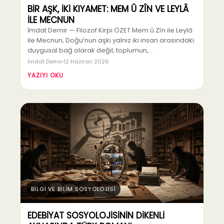
BİR AŞK, İKİ KIYAMET: MEM Û ZÎN VE LEYLÂ
İLE MECNUN
İmdat Demir — Filozof Kirpi ÖZET Mem û Zîn ile Leylâ
ile Mecnun, Doğu’nun aşkı yalnız iki insan arasındaki
duygusal bağ olarak değil, toplumun,…
İmdat Demir
12 Haziran 2026
YAZIYI OKU
BİLGİ VE BİLİM SOSYOLOJİSİ
EDEBİYAT SOSYOLOJİSİNİN DİKENLİ