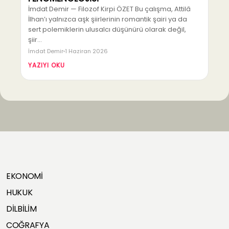
İmdat Demir — Filozof Kirpi ÖZET Bu çalışma, Attilâ
İlhan’ı yalnızca aşk şiirlerinin romantik şairi ya da
sert polemiklerin ulusalcı düşünürü olarak değil,
şiir…
İmdat Demir
1 Haziran 2026
YAZIYI OKU
EKONOMİ
HUKUK
DİLBİLİM
COĞRAFYA