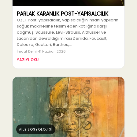
PARLAK KARANLIK POST-YAPISALCILIK
ÖZET Post-yapısalcılık, yapısalcılığın insanı yapıların
soğuk makinesine teslim eden katılığına karşı
doğmuş; Saussure, Lévi-Strauss, Althusser ve
Lacan’dan devraldığı mirası Derrida, Foucault,
Deleuze, Guattari, Barthes,…
İmdat Demir
11 Haziran 2026
YAZIYI OKU
AİLE SOSYOLOJİSİ