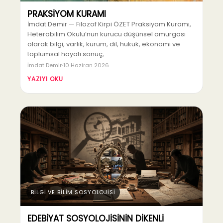
PRAKSİYOM KURAMI
İmdat Demir — Filozof Kirpi ÖZET Praksiyom Kuramı,
Heterobilim Okulu’nun kurucu düşünsel omurgası
olarak bilgi, varlık, kurum, dil, hukuk, ekonomi ve
toplumsal hayatı sonuç,…
İmdat Demir
10 Haziran 2026
YAZIYI OKU
BİLGİ VE BİLİM SOSYOLOJİSİ
EDEBİYAT SOSYOLOJİSİNİN DİKENLİ