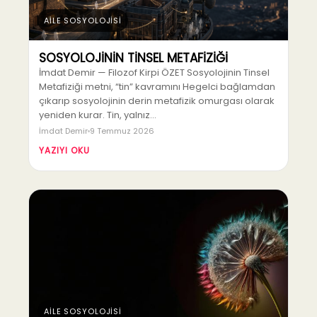
AİLE SOSYOLOJİSİ
SOSYOLOJİNİN TİNSEL METAFİZİĞİ
İmdat Demir — Filozof Kirpi ÖZET Sosyolojinin Tinsel
Metafiziği metni, “tin” kavramını Hegelci bağlamdan
çıkarıp sosyolojinin derin metafizik omurgası olarak
yeniden kurar. Tin, yalnız…
İmdat Demir
9 Temmuz 2026
YAZIYI OKU
AİLE SOSYOLOJİSİ