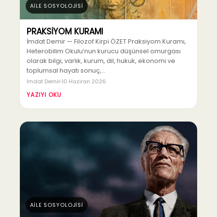
AİLE SOSYOLOJİSİ
PRAKSİYOM KURAMI
İmdat Demir — Filozof Kirpi ÖZET Praksiyom Kuramı,
Heterobilim Okulu’nun kurucu düşünsel omurgası
olarak bilgi, varlık, kurum, dil, hukuk, ekonomi ve
toplumsal hayatı sonuç,…
İmdat Demir
10 Haziran 2026
YAZIYI OKU
AİLE SOSYOLOJİSİ