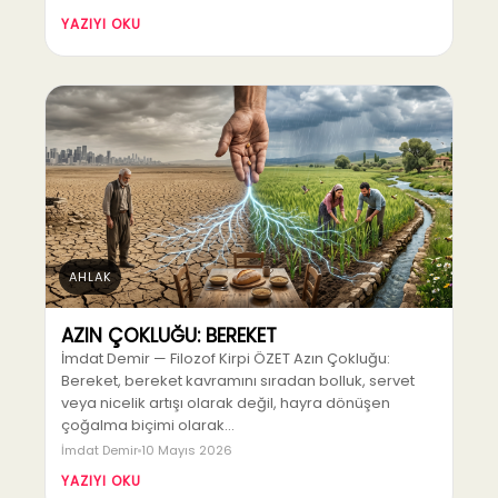
YAZIYI OKU
AHLAK
AZIN ÇOKLUĞU: BEREKET
İmdat Demir — Filozof Kirpi ÖZET Azın Çokluğu:
Bereket, bereket kavramını sıradan bolluk, servet
veya nicelik artışı olarak değil, hayra dönüşen
çoğalma biçimi olarak…
İmdat Demir
10 Mayıs 2026
YAZIYI OKU