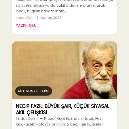
sohbet mekânı ya da vakit öldürme alanı olarak
değil, bilginin hayata indiği,…
İmdat Demir
5 Haziran 2026
YAZIYI OKU
AİLE SOSYOLOJİSİ
NECİP FAZIL: BÜYÜK ŞAİR, KÜÇÜK SİYASAL
AKIL ÇELİŞKİSİ
İmdat Demir — Filozof Kirpi Bu metin, Necip Fazıl
Kısakürek’i kolaycı bir inkârla değil, şiir kudretini