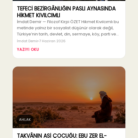
TEFECİ BEZİRGÂNLIĞIN PASLI AYNASINDA
HİKMET KIVILCIMLI
İmdat Demir — Filozof Kirpi ÖZET Hikmet Kıvılcımlı bu
metinde yalnız bir sosyalist düşünür olarak değil,
Türkiye’nin tarih, devlet, din, sermaye, köy, parti ve…
İmdat Demir
7 Haziran 2026
YAZIYI OKU
AHLAK
TAKVÂNIN ASİ ÇOCUĞU: EBU ZER EL-