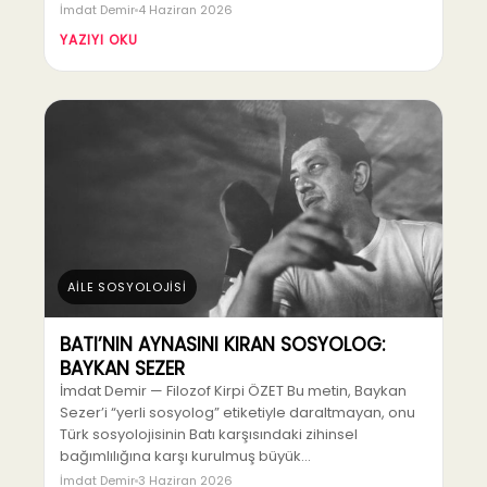
İmdat Demir
4 Haziran 2026
YAZIYI OKU
AİLE SOSYOLOJİSİ
BATI’NIN AYNASINI KIRAN SOSYOLOG:
BAYKAN SEZER
İmdat Demir — Filozof Kirpi ÖZET Bu metin, Baykan
Sezer’i “yerli sosyolog” etiketiyle daraltmayan, onu
Türk sosyolojisinin Batı karşısındaki zihinsel
bağımlılığına karşı kurulmuş büyük…
İmdat Demir
3 Haziran 2026