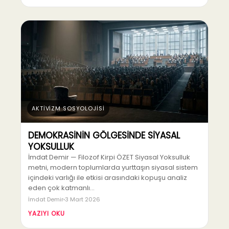
AKTİVİZM SOSYOLOJİSİ
DEMOKRASİNİN GÖLGESİNDE SİYASAL
YOKSULLUK
İmdat Demir — Filozof Kirpi ÖZET Siyasal Yoksulluk
metni, modern toplumlarda yurttaşın siyasal sistem
içindeki varlığı ile etkisi arasındaki kopuşu analiz
eden çok katmanlı…
İmdat Demir
3 Mart 2026
YAZIYI OKU