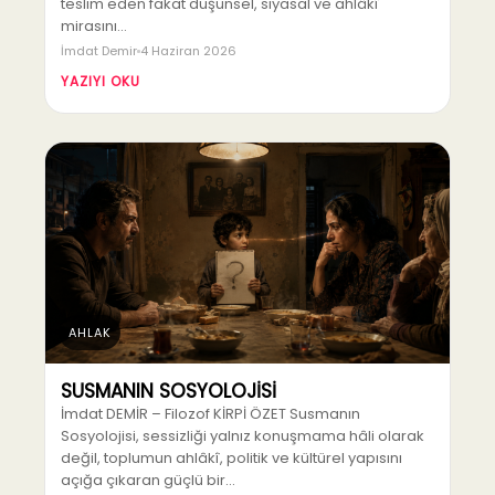
teslim eden fakat düşünsel, siyasal ve ahlâkî
mirasını…
İmdat Demir
4 Haziran 2026
YAZIYI OKU
AHLAK
SUSMANIN SOSYOLOJİSİ
İmdat DEMİR – Filozof KİRPİ ÖZET Susmanın
Sosyolojisi, sessizliği yalnız konuşmama hâli olarak
değil, toplumun ahlâkî, politik ve kültürel yapısını
açığa çıkaran güçlü bir…