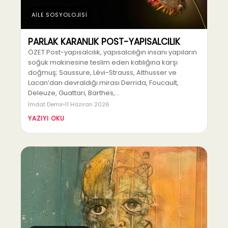
AİLE SOSYOLOJİSİ
PARLAK KARANLIK POST-YAPISALCILIK
ÖZET Post-yapısalcılık, yapısalcılığın insanı yapıların
soğuk makinesine teslim eden katılığına karşı
doğmuş; Saussure, Lévi-Strauss, Althusser ve
Lacan’dan devraldığı mirası Derrida, Foucault,
Deleuze, Guattari, Barthes,…
İmdat Demir
11 Haziran 2026
YAZIYI OKU