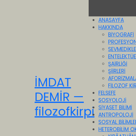
ANASAYFA
HAKKINDA
BİYOGRAFİ
PROFESYON
SEVMEDİKLE
ENTELEKTÜEL
ŞAİRLİĞİ
ŞİİRLERİ
İMDAT
AFORİZMAL
FİLOZOF KİR
DEMİR —
FELSEFE
SOSYOLOJİ
filozofkirpi
SİYASET BİLİMİ
ANTROPOLOJİ
SOSYAL BİLİMLE
HETEROBİLİM O