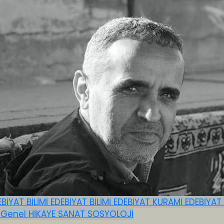
EBİYAT BİLİMİ
EDEBİYAT BİLİMİ
EDEBİYAT KURAMI
EDEBİYAT
E
Genel
HİKAYE
SANAT
SOSYOLOJİ