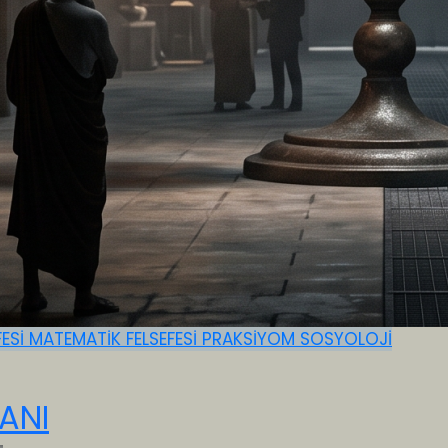
FESİ
MATEMATİK FELSEFESİ
PRAKSİYOM
SOSYOLOJİ
ANI