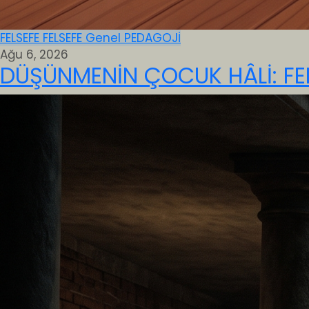
FELSEFE
FELSEFE
Genel
PEDAGOJİ
Ağu 6, 2026
DÜŞÜNMENİN ÇOCUK HÂLİ: FE