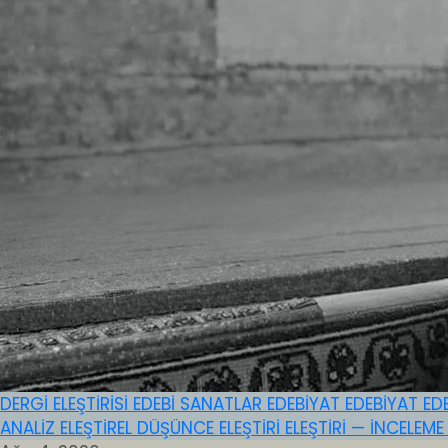
DERGİ ELEŞTİRİSİ
EDEBİ SANATLAR
EDEBİYAT
EDEBİYAT
ED
ANALİZ
ELEŞTİREL DÜŞÜNCE
ELEŞTİRİ
ELEŞTİRİ — İNCELEM