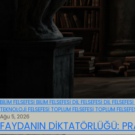
BİLİM FELSEFESİ
BİLİM FELSEFESİ
DİL FELSEFESİ
DİL FELSEFESİ
TEKNOLOJİ FELSEFESİ
TOPLUM FELSEFESİ
TOPLUM FELSEFE
Ağu 5, 2026
FAYDANIN DİKTATÖRLÜĞÜ: PR