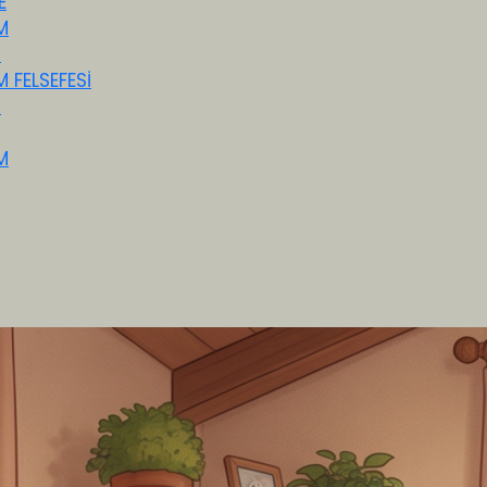
E
M
M
M FELSEFESİ
M
M