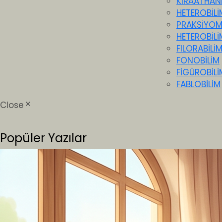
KIRÂATHÂN
HETEROBİLİ
PRAKSİYO
HETEROBİLİ
FILORABİLİ
FONOBİLİM
FİGÜROBİLİ
FABLOBİLİM
Close
Popüler Yazılar