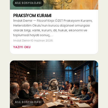
AİLE SOSYOLOJİSİ
PRAKSİYOM KURAMI
İmdat Demir — Filozof Kirpi ÖZET Praksiyom Kuramı,
Heterobilim Okulu’nun kurucu düşünsel omurgası
olarak bilgi, varlık, kurum, dil, hukuk, ekonomi ve
toplumsal hayatı sonuç,…
İmdat Demir
10 Haziran 2026
YAZIYI OKU
AİLE SOSYOLOJİSİ