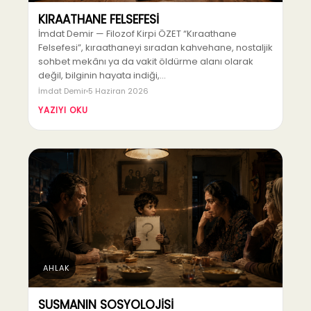
KIRAATHANE FELSEFESİ
İmdat Demir — Filozof Kirpi ÖZET “Kıraathane
Felsefesi”, kıraathaneyi sıradan kahvehane, nostaljik
sohbet mekânı ya da vakit öldürme alanı olarak
değil, bilginin hayata indiği,…
İmdat Demir
5 Haziran 2026
YAZIYI OKU
AHLAK
SUSMANIN SOSYOLOJİSİ