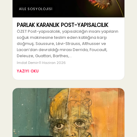
AİLE SOSYOLOJİSİ
PARLAK KARANLIK POST-YAPISALCILIK
ÖZET Post-yapısalcılık, yapısalcılığın insanı yapıların
soğuk makinesine teslim eden katılığına karşı
doğmuş; Saussure, Lévi-Strauss, Althusser ve
Lacan’dan devraldığı mirası Derrida, Foucault,
Deleuze, Guattari, Barthes,…
İmdat Demir
11 Haziran 2026
YAZIYI OKU