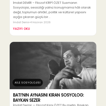
İmdat DEMİR – Filozof KİRPİ ÖZET Susmanın
Sosyolojisi, sessizliği yalnız konuşmama hâli olarak
değil, toplumun ahlâkî, politik ve kültürel yapısını
açığa çıkaran güçlü bir…
İmdat Demir
4 Haziran 2026
YAZIYI OKU
AİLE SOSYOLOJİSİ
BATI’NIN AYNASINI KIRAN SOSYOLOG:
BAYKAN SEZER
İmdat Demir — Filozof Kirpi ÖZET Bu metin, Baykan