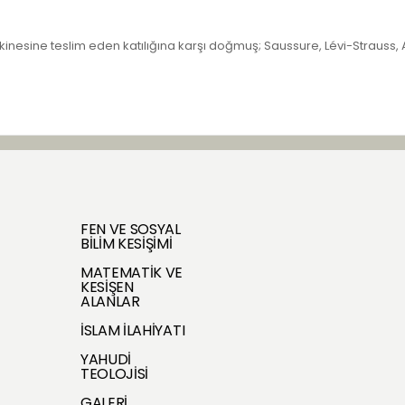
akinesine teslim eden katılığına karşı doğmuş; Saussure, Lévi-Strauss,
FEN VE SOSYAL
BİLİM KESİŞİMİ
MATEMATİK VE
KESİŞEN
ALANLAR
İSLAM İLAHİYATI
YAHUDİ
TEOLOJİSİ
GALERİ