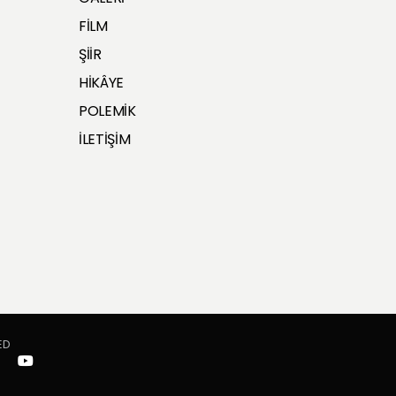
FİLM
ŞİİR
HİKÂYE
POLEMİK
İLETİŞİM
ED