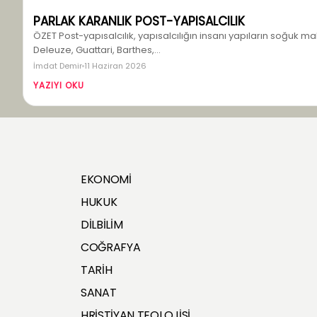
PARLAK KARANLIK POST-YAPISALCILIK
ÖZET Post-yapısalcılık, yapısalcılığın insanı yapıların soğuk m
Deleuze, Guattari, Barthes,…
İmdat Demir
11 Haziran 2026
YAZIYI OKU
EKONOMİ
HUKUK
DİLBİLİM
COĞRAFYA
TARİH
SANAT
HRİSTİYAN TEOLOJİSİ