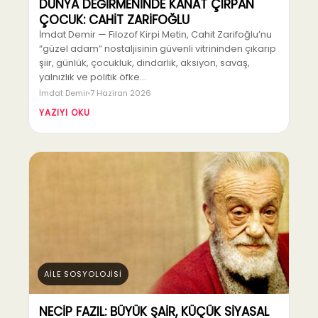
DÜNYA DEĞİRMENİNDE KANAT ÇIRPAN
ÇOCUK: CAHİT ZARİFOĞLU
İmdat Demir — Filozof Kirpi Metin, Cahit Zarifoğlu’nu
“güzel adam” nostaljisinin güvenli vitrininden çıkarıp
şiir, günlük, çocukluk, dindarlık, aksiyon, savaş,
yalnızlık ve politik öfke…
İmdat Demir
7 Haziran 2026
YAZIYI OKU
AİLE SOSYOLOJİSİ
NECİP FAZIL: BÜYÜK ŞAİR, KÜÇÜK SİYASAL