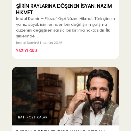
ŞİİRİN RAYLARINA DÖŞENEN İSYAN: NAZIM
HİKMET
İmdat Demir — Filozof Kirpi Nâzım Hikmet, Türk şiirinin
yalnız büyük isimlerinden biri değil, şiirin çalışma
düzenini değiştiren sarsıcı bir kırılma noktasıdır. İlk
şiirlerinde…
İmdat Demir
8 Haziran 2026
YAZIYI OKU
BATI POETİKALARI