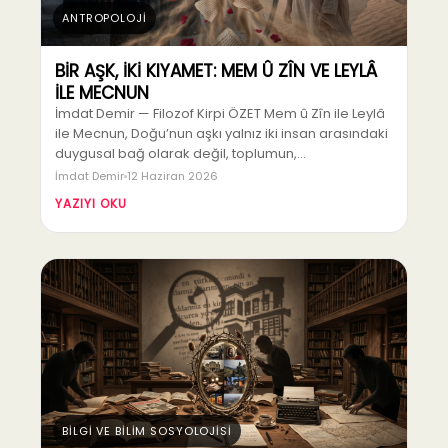
ANTROPOLOJİ
BİR AŞK, İKİ KIYAMET: MEM Û ZÎN VE LEYLÂ
İLE MECNUN
İmdat Demir — Filozof Kirpi ÖZET Mem û Zîn ile Leylâ
ile Mecnun, Doğu’nun aşkı yalnız iki insan arasındaki
duygusal bağ olarak değil, toplumun,…
İmdat Demir
12 Haziran 2026
YAZIYI OKU
BİLGİ VE BİLİM SOSYOLOJİSİ