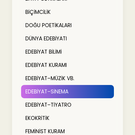
BİÇİMCİLİK
DOĞU POETİKALARI
DÜNYA EDEBİYATI
EDEBİYAT BİLİMİ
EDEBİYAT KURAMI
EDEBİYAT–MÜZİK VB.
EDEBİYAT–SİNEMA
EDEBİYAT–TİYATRO
EKOKRİTİK
FEMİNİST KURAM