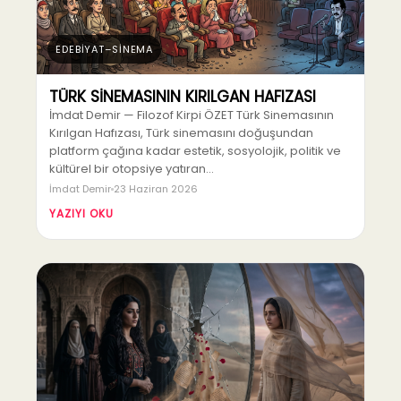
EDEBİYAT–SİNEMA
TÜRK SİNEMASININ KIRILGAN HAFIZASI
İmdat Demir — Filozof Kirpi ÖZET Türk Sinemasının
Kırılgan Hafızası, Türk sinemasını doğuşundan
platform çağına kadar estetik, sosyolojik, politik ve
kültürel bir otopsiye yatıran…
İmdat Demir
23 Haziran 2026
YAZIYI OKU