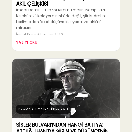
AKIL ÇELİŞKİSİ
İmdat Demir — Filozof Kirpi Bu metin, Necip Fazıl
Kısakürek’i kolaycı bir inkârla değil, şiir kudretini
teslim eden fakat düşünsel, siyasal ve ahlâkî
mirasını…
İmdat Demir
4 Haziran 2026
YAZIYI OKU
DRAMA / TİYATRO EDEBİYATI
SİSLER BULVARI’NDAN HANGİ BATI’YA:
ATTİLÂ İLHAN’DA ŞİİRİN VE DÜŞÜNCENİN