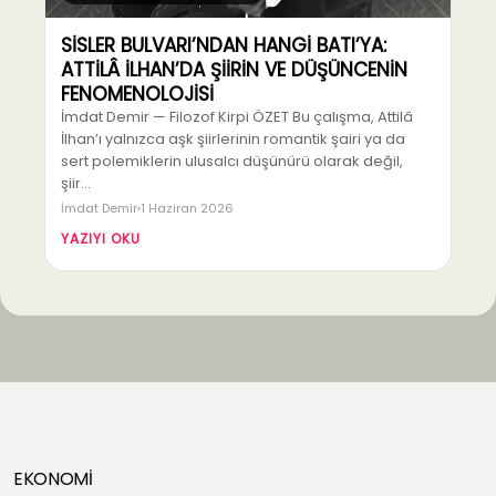
SİSLER BULVARI’NDAN HANGİ BATI’YA:
ATTİLÂ İLHAN’DA ŞİİRİN VE DÜŞÜNCENİN
FENOMENOLOJİSİ
İmdat Demir — Filozof Kirpi ÖZET Bu çalışma, Attilâ
İlhan’ı yalnızca aşk şiirlerinin romantik şairi ya da
sert polemiklerin ulusalcı düşünürü olarak değil,
şiir…
İmdat Demir
1 Haziran 2026
YAZIYI OKU
EKONOMİ