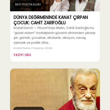
BATI POETİKALARI
DÜNYA DEĞİRMENİNDE KANAT ÇIRPAN
ÇOCUK: CAHİT ZARİFOĞLU
İmdat Demir — Filozof Kirpi Metin, Cahit Zarifoğlu’nu
“güzel adam” nostaljisinin güvenli vitrininden çıkarıp
şiir, günlük, çocukluk, dindarlık, aksiyon, savaş,
yalnızlık ve politik öfke…
İmdat Demir
7 Haziran 2026
YAZIYI OKU