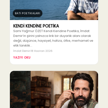
BATI POETİKALARI
KENDİ KENDİNE POETİKA
Sami Yağmur ÖZET Kendi Kendine Poetika, İmdat
Demir’in şiirini yalnızca lirik bir duyarlık alanı olarak
değil, düşünce, haysiyet, hafıza, öfke, merhamet ve
etik tanıklık…
İmdat Demir
18 Haziran 2026
YAZIYI OKU