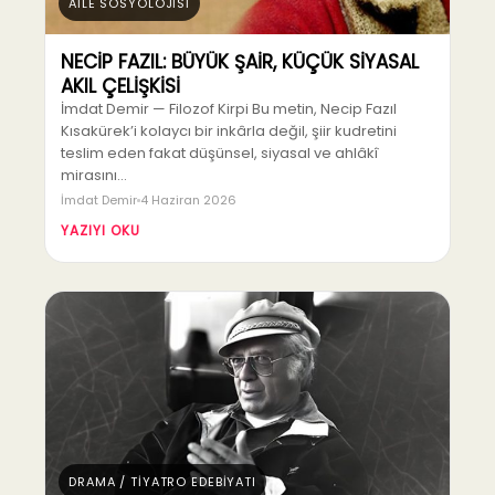
AİLE SOSYOLOJİSİ
NECİP FAZIL: BÜYÜK ŞAİR, KÜÇÜK SİYASAL
AKIL ÇELİŞKİSİ
İmdat Demir — Filozof Kirpi Bu metin, Necip Fazıl
Kısakürek’i kolaycı bir inkârla değil, şiir kudretini
teslim eden fakat düşünsel, siyasal ve ahlâkî
mirasını…
İmdat Demir
4 Haziran 2026
YAZIYI OKU
DRAMA / TİYATRO EDEBİYATI