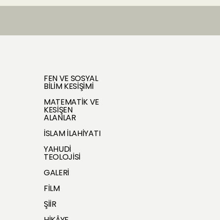
FEN VE SOSYAL
BİLİM KESİŞİMİ
MATEMATİK VE
KESİŞEN
ALANLAR
İSLAM İLAHİYATI
YAHUDİ
TEOLOJİSİ
GALERİ
FİLM
ŞİİR
HİKÂYE