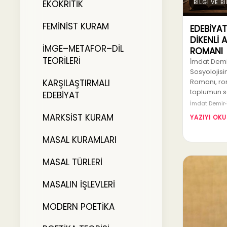
EKOKRİTİK
BİLGİ VE B
FEMİNİST KURAM
EDEBİYA
DİKENLİ
İMGE–METAFOR–DİL
ROMANI
TEORİLERİ
İmdat Demir
Sosyolojisi
KARŞILAŞTIRMALI
Romanı, rom
toplumun sak
EDEBİYAT
İmdat Demir
MARKSİST KURAM
YAZIYI OKU
MASAL KURAMLARI
MASAL TÜRLERİ
MASALIN İŞLEVLERİ
MODERN POETİKA