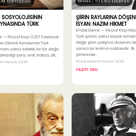
İLİM SOSYOLOJİSİ
DRAMA / TİYATRO EDEBİYATI
T SOSYOLOJİSİNİN
ŞİİRİN RAYLARINA DÖŞEN
 AYNASINDA TÜRK
İSYAN: NAZIM HİKMET
İmdat Demir — Filozof Kirpi Nâ
Türk şiirinin yalnız büyük isimle
 — Filozof Kirpi ÖZET Edebiyat
değil, şiirin çalışma düzenini d
nin Dikenli Aynasında Türk
sarsıcı bir kırılma noktasıdır. İlk
anı yalnız estetik bir tür değil,
şiirlerinde…
ladığı yara, sınıf, hafıza, dil,…
İmdat Demir
8 Haziran 2026
10 Haziran 2026
YAZIYI OKU