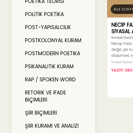
POETİKA TEORİSİ
AİLE SOSY
POLİTİK POETİKA
NECİP FA
POST-YAPISALCILIK
SİYASAL A
İmdat Demir
POSTKOLONYAL KURAM
Necip Fazıl 
değil, şiir 
POSTMODERN POETİKA
düşünsel, s
İmdat Demir
PSİKANALİTİK KURAM
YAZIYI OKU
RAP / SPOKEN WORD
RETORİK VE İFADE
BİÇİMLERİ
ŞİİR BİÇİMLERİ
ŞİİR KURAMI VE ANALİZİ