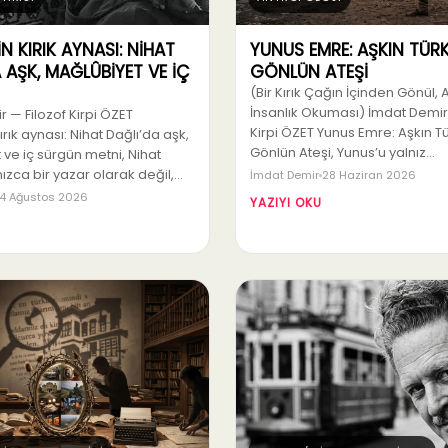
İN KIRIK AYNASI: NİHAT
YUNUS EMRE: AŞKIN TÜRK
 AŞK, MAĞLÛBİYET VE İÇ
GÖNLÜN ATEŞİ
(Bir Kırık Çağın İçinden Gönül, A
İnsanlık Okuması) İmdat Demir 
 — Filozof Kirpi ÖZET
Kirpi ÖZET Yunus Emre: Aşkın Tü
ırık aynası: Nihat Dağlı’da aşk,
Gönlün Ateşi, Yunus’u yalnız…
ve iç sürgün metni, Nihat
lnızca bir yazar olarak değil,…
İmdat Demir
28 Haziran 2026
4 Ağustos 2026
YAZIYI OKU