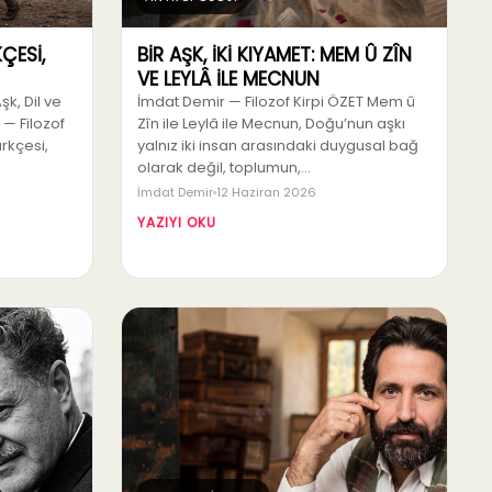
ÇESİ,
BİR AŞK, İKİ KIYAMET: MEM Û ZÎN
VE LEYLÂ İLE MECNUN
şk, Dil ve
İmdat Demir — Filozof Kirpi ÖZET Mem û
— Filozof
Zîn ile Leylâ ile Mecnun, Doğu’nun aşkı
rkçesi,
yalnız iki insan arasındaki duygusal bağ
olarak değil, toplumun,…
İmdat Demir
12 Haziran 2026
YAZIYI OKU