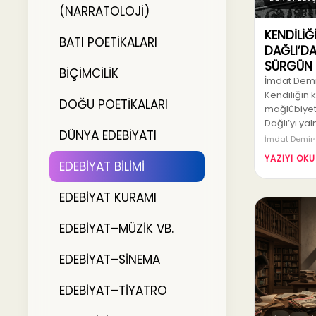
(NARRATOLOJİ)
KENDİLİĞ
BATI POETİKALARI
DAĞLI’DA
SÜRGÜN
BİÇİMCİLİK
İmdat Demir
Kendiliğin k
DOĞU POETİKALARI
mağlûbiyet 
Dağlı’yı ya
DÜNYA EDEBİYATI
İmdat Demir
YAZIYI OKU
EDEBİYAT BİLİMİ
EDEBİYAT KURAMI
EDEBİYAT–MÜZİK VB.
EDEBİYAT–SİNEMA
EDEBİYAT–TİYATRO