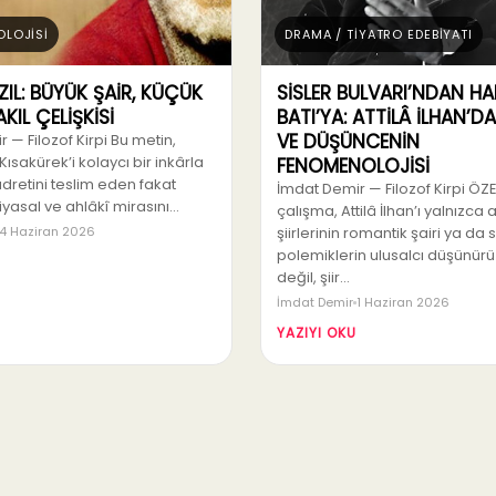
OLOJİSİ
DRAMA / TİYATRO EDEBİYATI
ZIL: BÜYÜK ŞAİR, KÜÇÜK
SİSLER BULVARI’NDAN H
KIL ÇELİŞKİSİ
BATI’YA: ATTİLÂ İLHAN’DA
VE DÜŞÜNCENİN
 — Filozof Kirpi Bu metin,
Kısakürek’i kolaycı bir inkârla
FENOMENOLOJİSİ
kudretini teslim eden fakat
İmdat Demir — Filozof Kirpi ÖZ
iyasal ve ahlâkî mirasını…
çalışma, Attilâ İlhan’ı yalnızca 
4 Haziran 2026
şiirlerinin romantik şairi ya da 
polemiklerin ulusalcı düşünürü
değil, şiir…
İmdat Demir
1 Haziran 2026
YAZIYI OKU