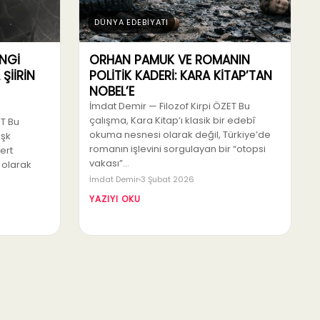
DÜNYA EDEBİYATI
ANGİ
ORHAN PAMUK VE ROMANIN
 ŞİİRİN
POLİTİK KADERİ: KARA KİTAP’TAN
NOBEL’E
İmdat Demir — Filozof Kirpi ÖZET Bu
çalışma, Kara Kitap’ı klasik bir edebî
ET Bu
okuma nesnesi olarak değil, Türkiye’de
aşk
romanın işlevini sorgulayan bir “otopsi
sert
vakası”…
 olarak
İmdat Demir
3 Şubat 2026
YAZIYI OKU