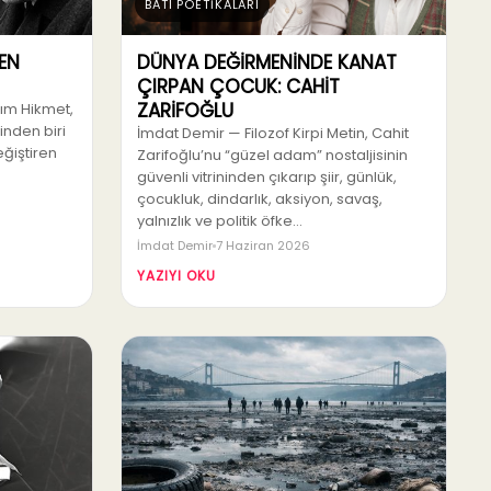
BATI POETİKALARI
EN
DÜNYA DEĞİRMENİNDE KANAT
ÇIRPAN ÇOCUK: CAHİT
ZARİFOĞLU
zım Hikmet,
rinden biri
İmdat Demir — Filozof Kirpi Metin, Cahit
eğiştiren
Zarifoğlu’nu “güzel adam” nostaljisinin
güvenli vitrininden çıkarıp şiir, günlük,
çocukluk, dindarlık, aksiyon, savaş,
yalnızlık ve politik öfke…
İmdat Demir
7 Haziran 2026
YAZIYI OKU