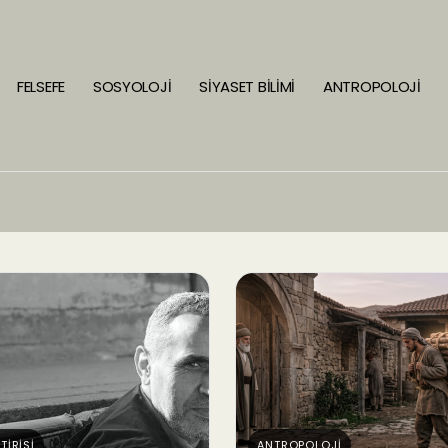
FELSEFE
SOSYOLOJİ
SİYASET BİLİMİ
ANTROPOLOJİ
TİRİSİ
ANTROPOLOJİ