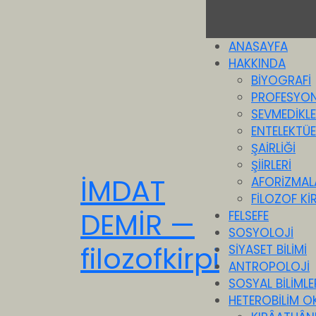
ANASAYFA
HAKKINDA
BİYOGRAFİ
PROFESYON
SEVMEDİKLE
ENTELEKTÜEL
ŞAİRLİĞİ
ŞİİRLERİ
İMDAT
AFORİZMAL
FİLOZOF KİR
DEMİR —
FELSEFE
SOSYOLOJİ
filozofkirpi
SİYASET BİLİMİ
ANTROPOLOJİ
SOSYAL BİLİMLE
HETEROBİLİM O