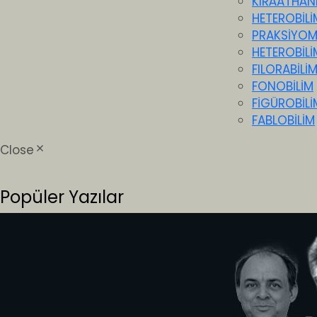
KIRÂATHÂN
HETEROBİLİ
PRAKSİYO
HETEROBİLİ
FILORABİLİ
FONOBİLİM
FİGÜROBİLİ
FABLOBİLİM
Close
Popüler Yazılar