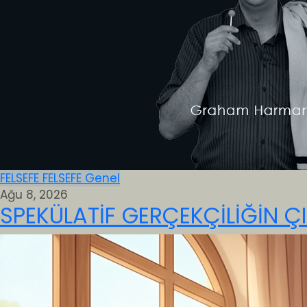
FELSEFE
FELSEFE
Genel
Ağu 8, 2026
SPEKÜLATİF GERÇEKÇİLİĞİN ÇI