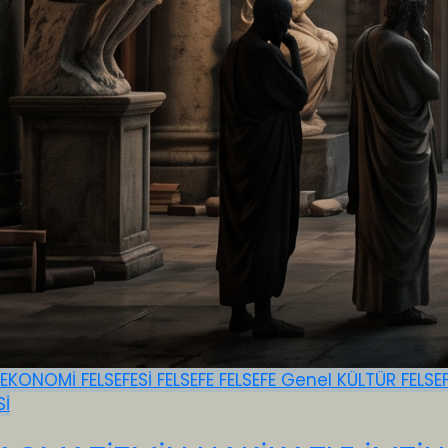
EKONOMİ FELSEFESİ
FELSEFE
FELSEFE
Genel
KÜLTÜR FELSE
Sİ