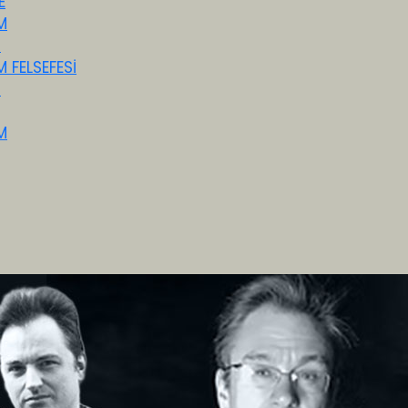
E
M
M
M FELSEFESİ
M
M