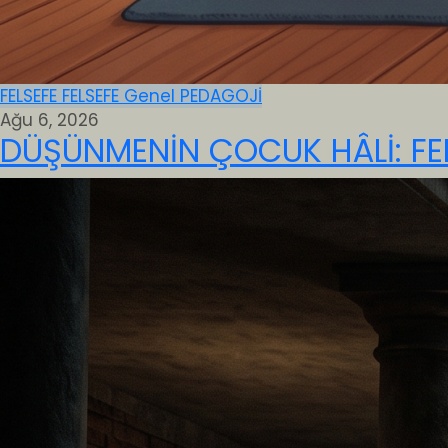
FELSEFE
FELSEFE
Genel
PEDAGOJİ
Ağu 6, 2026
DÜŞÜNMENİN ÇOCUK HÂLİ: FE