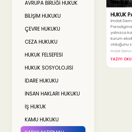
AVRUPA BİRLİĞİ HUKUK
HUKUK P
BİLİŞİM HUKUKU
İmdat Demir
Paradigması
ÇEVRE HUKUKU
yalnızca k
kurum eksik
CEZA HUKUKU
olduğunu s
İmdat Demir
HUKUK FELSEFESİ
YAZIYI OKU
HUKUK SOSYOLOJİSİ
İDARE HUKUKU
İNSAN HAKLARI HUKUKU
İŞ HUKUK
KAMU HUKUKU