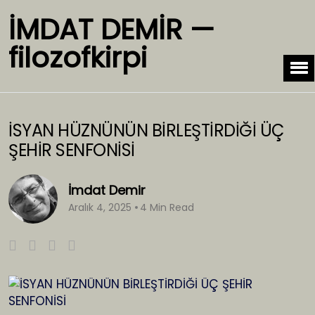
İMDAT DEMİR —
filozofkirpi
İSYAN HÜZNÜNÜN BİRLEŞTİRDİĞİ ÜÇ
ŞEHİR SENFONİSİ
İmdat Demir
Aralık 4, 2025
4 Min Read