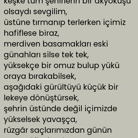
keşke tüm şehirlerin bir akyokuşu
olsaydı sevgilim,
üstüne tırmanıp terlerken içimiz
hafiflese biraz,
merdiven basamakları eski
günahları silse tek tek,
yüksekçe bir omuz bulup yükü
oraya bırakabilsek,
aşağıdaki gürültüyü küçük bir
lekeye dönüştürsek,
şehrin üstünde değil içimizde
yükselsek yavaşça,
rüzgâr saçlarımızdan günün