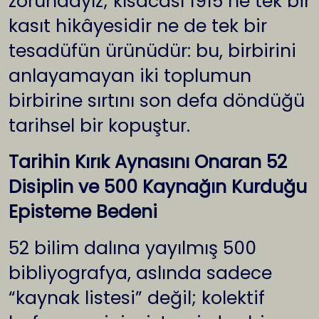
zorundayız; kısacası 1915 ne tek bir
kasıt hikâyesidir ne de tek bir
tesadüfün ürünüdür: bu, birbirini
anlayamayan iki toplumun
birbirine sırtını son defa döndüğü
tarihsel bir kopuştur.
Tarihin Kırık Aynasını Onaran 52
Disiplin ve 500 Kaynağın Kurduğu
Episteme Bedeni
52 bilim dalına yayılmış 500
bibliyografya, aslında sadece
“kaynak listesi” değil; kolektif