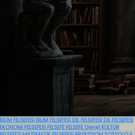
BİLİM FELSEFESİ
BİLİM FELSEFESİ
DİL FELSEFESİ
DİL FELSEFESİ
EKONOMİ FELSEFESİ
FELSEFE
FELSEFE
Genel
KÜLTÜR
FELSEFESİ
MATEMATİK FELSEFESİ
PRAKSİYOM
SOSYOLOJİ