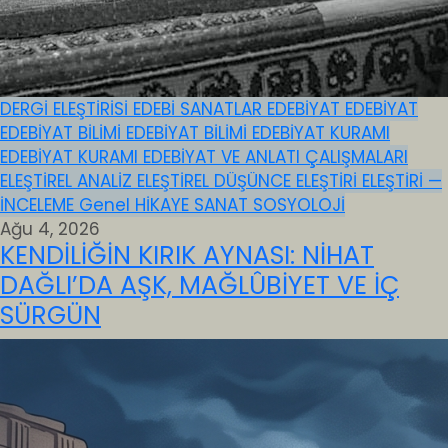
DERGİ ELEŞTİRİSİ
EDEBİ SANATLAR
EDEBİYAT
EDEBİYAT
EDEBİYAT BİLİMİ
EDEBİYAT BİLİMİ
EDEBİYAT KURAMI
EDEBİYAT KURAMI
EDEBİYAT VE ANLATI ÇALIŞMALARI
ELEŞTİREL ANALİZ
ELEŞTİREL DÜŞÜNCE
ELEŞTİRİ
ELEŞTİRİ —
İNCELEME
Genel
HİKAYE
SANAT
SOSYOLOJİ
Ağu 4, 2026
KENDİLİĞİN KIRIK AYNASI: NİHAT
DAĞLI’DA AŞK, MAĞLÛBİYET VE İÇ
SÜRGÜN