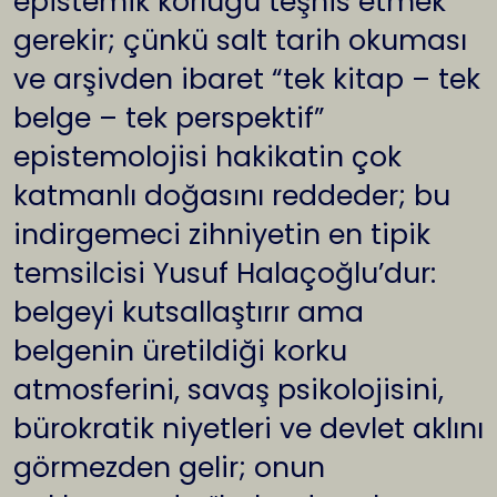
epistemik körlüğü teşhis etmek
gerekir; çünkü salt tarih okuması
ve arşivden ibaret “tek kitap – tek
belge – tek perspektif”
epistemolojisi hakikatin çok
katmanlı doğasını reddeder; bu
indirgemeci zihniyetin en tipik
temsilcisi Yusuf Halaçoğlu’dur:
belgeyi kutsallaştırır ama
belgenin üretildiği korku
atmosferini, savaş psikolojisini,
bürokratik niyetleri ve devlet aklını
görmezden gelir; onun