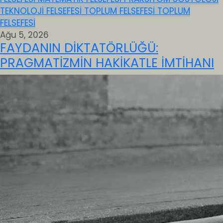
TEKNOLOJİ FELSEFESİ
TOPLUM FELSEFESİ
TOPLUM
FELSEFESİ
Ağu 5, 2026
FAYDANIN DİKTATÖRLÜĞÜ:
PRAGMATİZMİN HAKİKATLE İMTİHANI