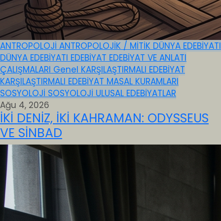
ANTROPOLOJİ
ANTROPOLOJİK / MİTİK
DÜNYA EDEBİYATI
DÜNYA EDEBİYATI
EDEBİYAT
EDEBİYAT VE ANLATI
ÇALIŞMALARI
Genel
KARŞILAŞTIRMALI EDEBİYAT
KARŞILAŞTIRMALI EDEBİYAT
MASAL KURAMLARI
SOSYOLOJİ
SOSYOLOJİ
ULUSAL EDEBİYATLAR
Ağu 4, 2026
İKİ DENİZ, İKİ KAHRAMAN: ODYSSEUS
VE SİNBAD