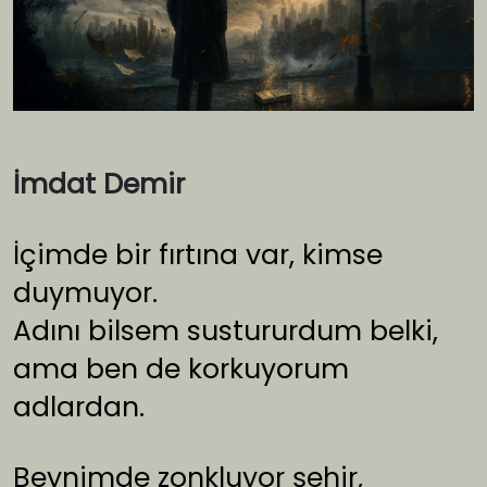
İmdat Demir
İçimde bir fırtına var, kimse
duymuyor.
Adını bilsem sustururdum belki,
ama ben de korkuyorum
adlardan.
Beynimde zonkluyor şehir,