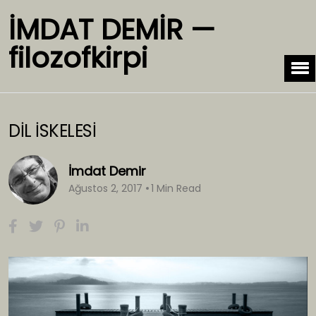
İMDAT DEMİR —
filozofkirpi
DİL İSKELESİ
İmdat Demir
Ağustos 2, 2017
1 Min Read