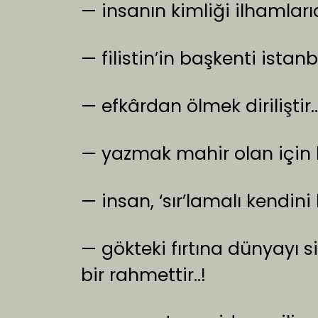
— insanın kimliği ilhamlarıdı
— filistin’in başkenti istanbu
— efkârdan ölmek diriliştir
— yazmak mahir olan için k
— insan, ‘sır’lamalı kendini
— gökteki fırtına dünyayı si
bir rahmettir..!