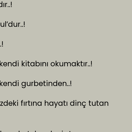
r..!
l’dur..!
…!
endi kitabını okumaktır..!
 kendi gurbetinden..!
zdeki fırtına hayatı dinç tutan