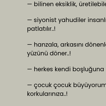
— bilinen eksiklik, üretilebil
— siyonist yahudiler insanlığı
patlatılır..!
— hanzala, arkasını dönenler
yüzünü döner..!
— herkes kendi boşluğuna d
— çocuk çocuk büyüyorum v
korkularınıza..!