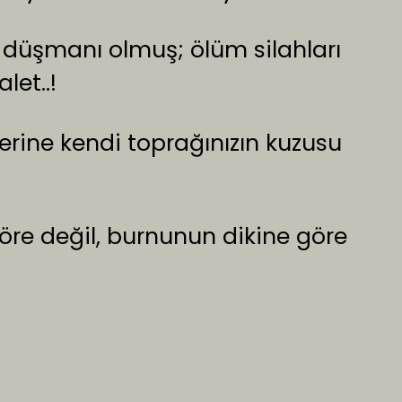
üşmanı olmuş; ölüm silahları
let..!
rine kendi toprağınızın kuzusu
öre değil, burnunun dikine göre