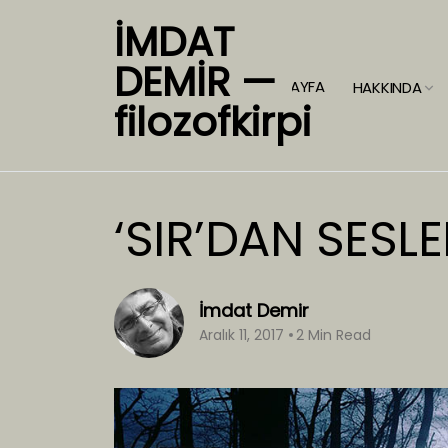
İMDAT
DEMİR —
ANASAYFA
HAKKINDA
filozofkirpi
‘SIR’DAN SESLE
İmdat Demir
Aralık 11, 2017
2 Min Read