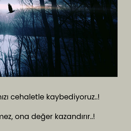
zı cehaletle kaybediyoruz..!
z, ona değer kazandırır..!