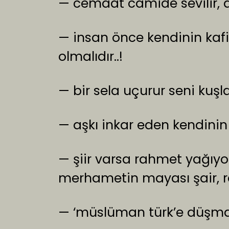
— cemaat camide sevilir, d
— insan önce kendinin kafi
olmalıdır..!
— bir sela uçurur seni kuşl
— aşkı inkar eden kendinin 
— şiir varsa rahmet yağıy
merhametin mayası şair, rah
— ‘müslüman türk’e düşman 