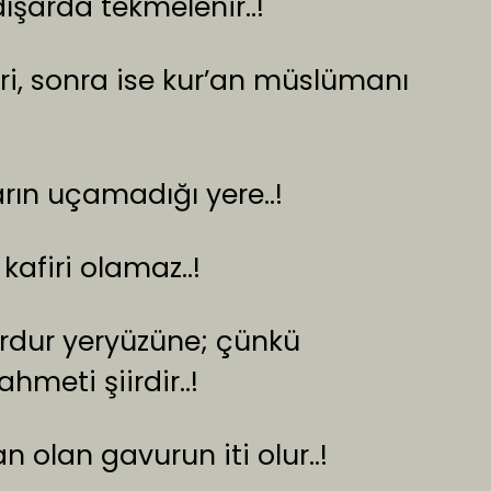
ışarda tekmelenir..!
ri, sonra ise kur’an müslümanı
arın uçamadığı yere..!
kafiri olamaz..!
ordur yeryüzüne; çünkü
meti şiirdir..!
olan gavurun iti olur..!