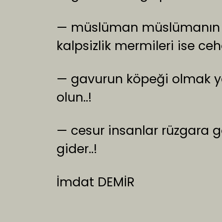
— müslüman müslümanın d
kalpsizlik mermileri ise ceha
— gavurun köpeği olmak ye
olun..!
— cesur insanlar rüzgara g
gider..!
İmdat DEMİR