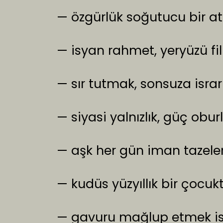
— özgürlük soğutucu bir ateş
— isyan rahmet, yeryüzü filis
— sır tutmak, sonsuza israr 
— siyasi yalnızlık, güç obur
— aşk her gün iman tazelem
— kudüs yüzyıllık bir çocuk
— gavuru mağlup etmek ist