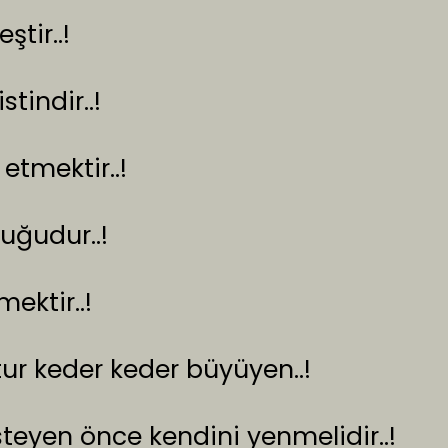
tir..!
tindir..!
etmektir..!
luğudur..!
ektir..!
tur keder keder büyüyen..!
eyen önce kendini yenmelidir..!