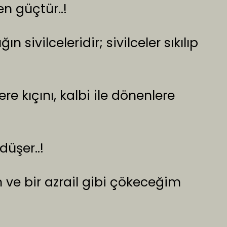
en güçtür..!
n sivilceleridir; sivilceler sıkılıp
e kıçını, kalbi ile dönenlere
üşer..!
e bir azrail gibi çökeceğim